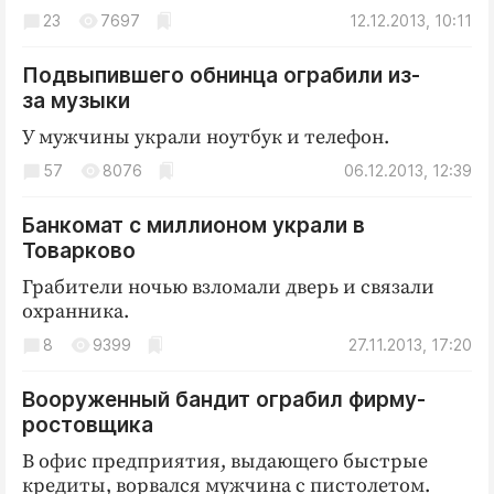
23
7697
12.12.2013, 10:11
Подвыпившего обнинца ограбили из-
за музыки
У мужчины украли ноутбук и телефон.
57
8076
06.12.2013, 12:39
Банкомат с миллионом украли в
Товарково
Грабители ночью взломали дверь и связали
охранника.
8
9399
27.11.2013, 17:20
Вооруженный бандит ограбил фирму-
ростовщика
В офис предприятия, выдающего быстрые
кредиты, ворвался мужчина с пистолетом.