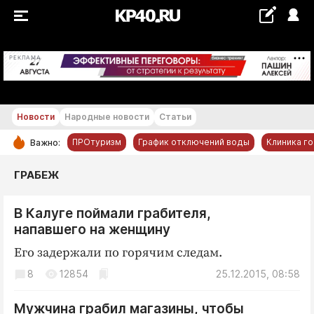
+17...+18 °С
РЕКЛАМА
Новости
Народные новости
Статьи
ПРОтуризм
График отключений воды
Клиника г
Важно:
РУБРИКИ
ГРАБЕЖ
Обнинск
В Калуге поймали грабителя,
Новости компаний
напавшего на женщину
Статьи
Его задержали по горячим следам.
Народные новости
8
12854
25.12.2015, 08:58
Авто и транспорт
Благоустройство
Мужчина грабил магазины, чтобы