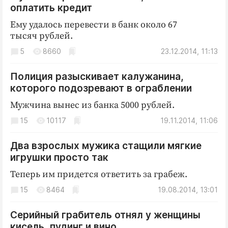
Криминал
оплатить кредит
Культура
Ему удалось перевести в банк около 67
тысяч рублей.
Недвижимость и ЖКХ
5
8660
23.12.2014, 11:13
Образование
Общество
Полиция разыскивает калужанина,
Погода
которого подозревают в ограблении
Праздники
Мужчина вынес из банка 5000 рублей.
Происшествия
15
10117
19.11.2014, 11:06
Спорт
Экономика и бизнес
Два взрослых мужика стащили мягкие
игрушки просто так
ПРОЕКТЫ
Теперь им придется ответить за грабеж.
Блоги
15
8464
19.08.2014, 13:01
Издания
Серийный грабитель отнял у женщины
Медиаперсона
кисель, пудинг и вино