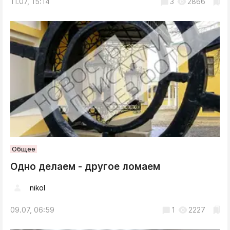
11.07, 15:14
3
2866
Общее
Одно делаем - другое ломаем
nikol
09.07, 06:59
1
2227