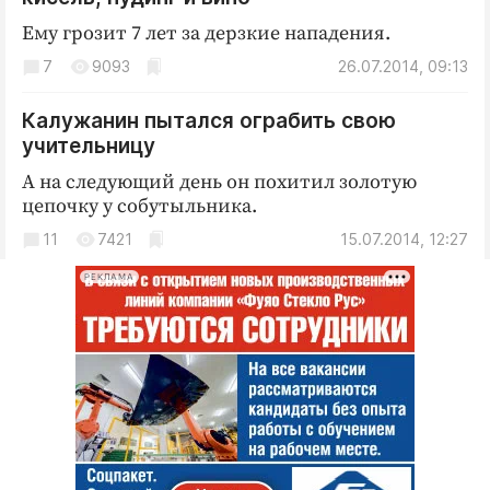
Интересное чтиво
Ему грозит 7 лет за дерзкие нападения.
Клиника года
7
9093
26.07.2014, 09:13
Бренд года
Работодатель года
Калужанин пытался ограбить свою
учительницу
А на следующий день он похитил золотую
цепочку у собутыльника.
11
7421
15.07.2014, 12:27
РЕКЛАМА