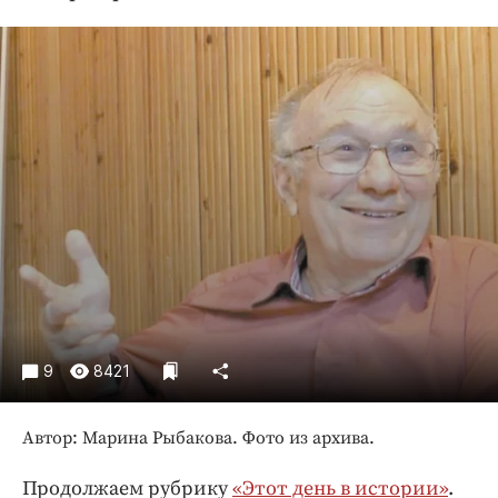
Криминал
Культура
Недвижимость и ЖКХ
Образование
Общество
Погода
Праздники
Происшествия
Спорт
Экономика и бизнес
ПРОЕКТЫ
9
8421
Блоги
Издания
Автор: Марина Рыбакова. Фото из архива.
Медиаперсона
Продолжаем рубрику
«Этот день в истории»
.