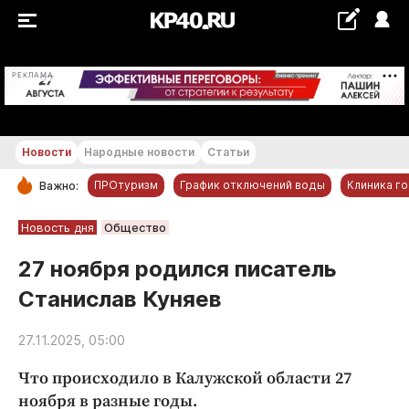
+18...+19 °С
РЕКЛАМА
Новости
Народные новости
Статьи
ПРОтуризм
График отключений воды
Клиника г
Важно:
РУБРИКИ
Новость дня
Общество
Обнинск
27 ноября родился писатель
Новости компаний
Станислав Куняев
Статьи
Народные новости
27.11.2025, 05:00
Авто и транспорт
Что происходило в Калужской области 27
Благоустройство
ноября в разные годы.