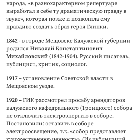
народа, «в разнохарактерном репертуаре
выработал в себе ту драматическую правду в
звуке», которая позже и позволила ему
правдиво создать образ героя Глинки.
1842 -
в городе Мещовске Калужской губернии
родился
Николай Константинович
Михайловский
(1842-1904). Русский писатель,
публицист, критик, социолог.
1917
– установление Советской власти в
Мещовском уезде.
1920 –
ГИК рассмотрел просьбу арендаторов
калужского кафедрального (Троицкого) собора
не отключать электроэнергию в соборе.
Постановили: оставить в соборе
электроосвещение, т.к. «собор представляет
художественную ценность». (Из публицаций