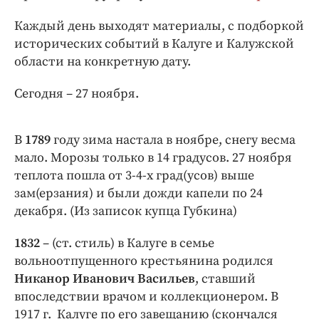
Интересное чтиво
Каждый день выходят материалы, с подборкой
Клиника года
исторических событий в Калуге и Калужской
Бренд года
области на конкретную дату.
Работодатель года
Сегодня – 27 ноября.
В
1789
году зима настала в ноябре, снегу весма
мало. Морозы только в 14 градусов. 27 ноября
теплота пошла от 3-4-х град(усов) выше
зам(ерзания) и были дожди капели по 24
декабря. (Из записок купца Губкина)
1832
– (ст. стиль) в Калуге в семье
вольноотпущенного крестьянина родился
Никанор Иванович Васильев
, ставший
впоследствии врачом и коллекционером. В
1917 г. Калуге по его завещанию (скончался