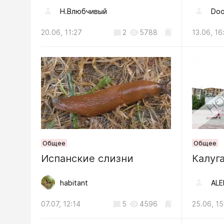
Н.Влюбчивый
Doo
04.08, 08:48
20.06, 11:27
2
5788
13.06, 16
Происшестви
Обломки
повреди
жилого д
04.08, 18:19
Происшес
Общее
Общее
ФСБ пре
Испанские слизни
Калуг
военком
области
habitant
ALE
05.08, 10:15
07.07, 12:14
5
4596
25.06, 15
Общество