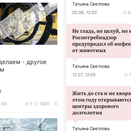
Татьяна Светлова
пятницу вечером или в
ограждений –
понедельник утром - «успе
02.08, 12:00
0
калужане креативно
будет гарантированно обес
😡
т опасные ямы
...
2
2631
Не гладь, не целуй, не
Роспотребнадзор
Общество
предупредил об инфе
от животных
В Калуге перекроют набер
Яченского водохранилища
делаем - другое
05.08, 19:31
Татьяна Светлова
ем
12.07, 12:00
1
RudeBoy
Позорники, на фото лестн
l
Жить до ста и не хвора
своим выщербленным видо
этом году открываютс
смущает ни грамма?!
:59
1
1926
центры здорового
...
долголетия
Общество
Татьяна Светлова
Калужские строители выст