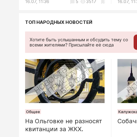
16.07, 11:36
16.07, 10:40
16.07, 07:58
5
1
3
4453
3517
1911
16.07, 11
16.07, 10
16.07, 07
Благоустрой
Засохше
перегор
ТОП НАРОДНЫХ НОВОСТЕЙ
на Силик
Хотите быть услышанным и обсудить тему со
04.08, 17:46
всеми жителями? Присылайте её сюда
Обществ
Калужск
выстрои
ракеты
05.08, 17:05
Общество
Общее
Калужска
На Ольговке не разносят
В Калуге
Собач
квитанции за ЖКХ.
«Цифров