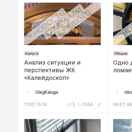
Вместо 
унитаз: 
отмечаю
04.08, 11:38
Калуга
Общее
Анализ ситуации и
Одно 
перспективы ЖК
лома
«Калейдоскоп»
OlegKaluga
niko
11.07, 15:14
3
2554
09.07, 06