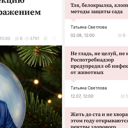
лекцию
Тля, белокрылка, клопы
бражением
методы защиты сада
Татьяна Светлова
02.08, 12:00
0
 10:00
6
3791
Не гладь, не целуй, не
Роспотребнадзор
предупредил об инфе
от животных
Татьяна Светлова
12.07, 12:00
1
Жить до ста и не хвора
этом году открываютс
центры здорового