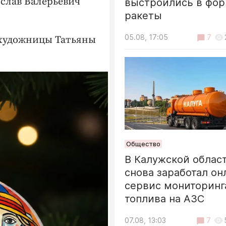
слав Валерьевич
выстроились в фо
ракеты
05.08, 17:05
7
 художницы Татьяны
Общество
В Калужской облас
снова заработал он
сервис мониторинг
топлива на АЗС
07.08, 13:03
7