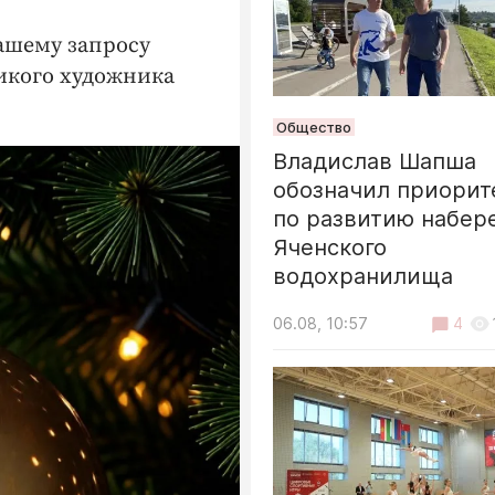
ашему запросу
ликого художника
Общество
Владислав Шапша
обозначил приорит
по развитию набер
Яченского
водохранилища
06.08, 10:57
4