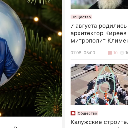
Общество
7 августа родились
архитектор Киреев
митрополит Климе
07.08, 05:00
10
1
Общество
Калужские строите