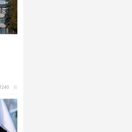
1459
1240