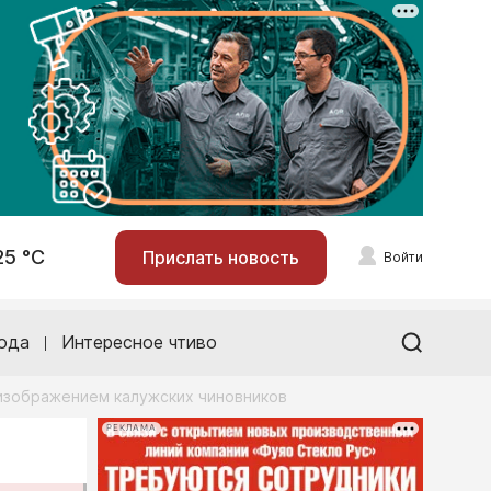
25 °С
Прислать новость
Войти
ода
Интересное чтиво
изображением калужских чиновников
РЕКЛАМА