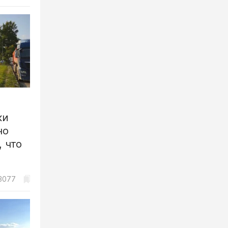
ки
но
 что
3077