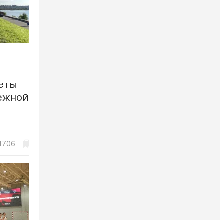
еты
ежной
1706