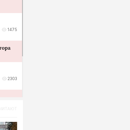
1475
тора
2303
стить
ЧИТАЮТ
оится