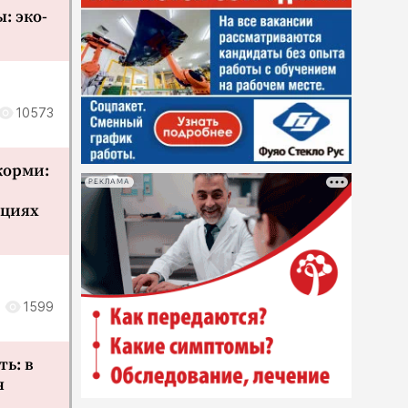
: эко-
10573
 корми:
РЕКЛАМА
кциях
1599
ть: в
я