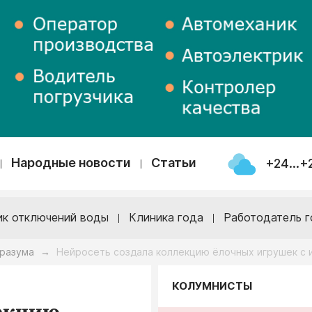
Народные новости
Статьи
+24...+
ик отключений воды
Клиника года
Работодатель г
 разума
Нейросеть создала коллекцию ёлочных игрушек с 
→
КОЛУМНИСТЫ