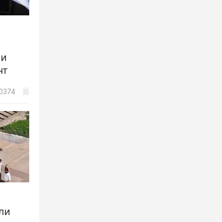
 и
нт
0374
ли