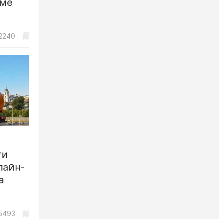
рме
2240
ти
лайн-
а
5493