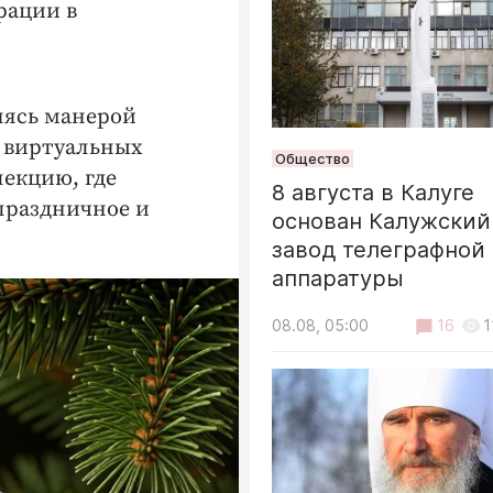
рации в
Татьяна Светлова
28.06, 12:00
0
яясь манерой
ю виртуальных
Общество
лекцию, где
8 августа в Калуге
праздничное и
основан Калужский
завод телеграфной
аппаратуры
08.08, 05:00
16
1