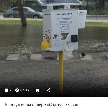
Криминал
Культура
Недвижимость и ЖКХ
Образование
Общество
Погода
Праздники
Происшествия
Спорт
Экономика и бизнес
ПРОЕКТЫ
Блоги
7
4496
Издания
Медиаперсона
В калужском сквере «Содружество» в