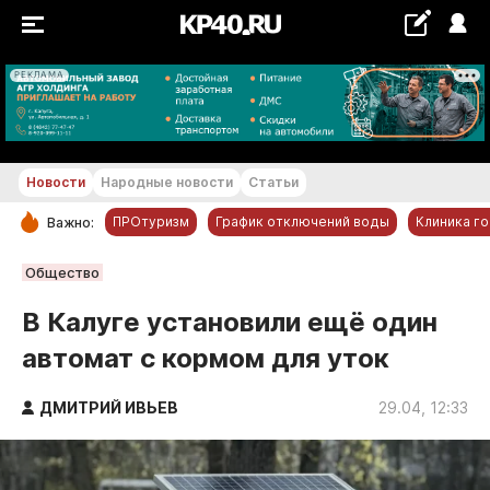
РЕКЛАМА
+26...+27 °С
Новости
Народные новости
Статьи
ПРОтуризм
График отключений воды
Клиника г
Важно:
РУБРИКИ
Общество
Обнинск
В Калуге установили ещё один
Новости компаний
автомат с кормом для уток
Статьи
Народные новости
ДМИТРИЙ ИВЬЕВ
29.04, 12:33
Авто и транспорт
Благоустройство