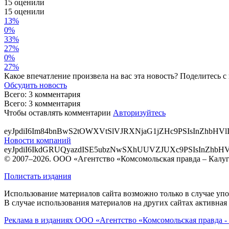
15 оценили
15
оценили
13%
0%
33%
27%
0%
27%
Какое впечатление произвела на вас эта новость? Поделитесь с
Обсудить новость
Всего: 3 комментария
Всего: 3 комментария
Чтобы оставлять комментарии
Авторизуйтесь
eyJpdiI6Im84bnBwS2tOWXVtSlVJRXNjaG1jZHc9PSIsInZ
Новости компаний
eyJpdiI6IkdGRUQyazdISE5ubzNwSXhUUVZJUXc9PSIsInZ
© 2007–2026. ООО «Агентство «Комсомольская правда – Калу
Полистать издания
Использование материалов сайта возможно только в случае у
В случае использования материалов на других сайтах активная 
Реклама в изданиях ООО «Агентство «Комсомольская правда - 