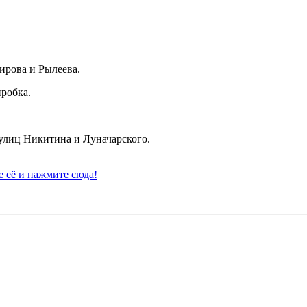
ирова и Рылеева.
пробка.
 улиц Никитина и Луначарского.
 её и нажмите сюда!