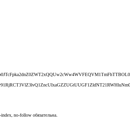
V0VVb0JTcFpka2dnZ0ZWT2xQQUw2cWw4WVFEQVM1TmFhTTBO
Zelh6Zy91RjRCT3VlZ3lvQ1ZncUIxaGZZUGtUUGF1ZldNT21
ndex, no-follow обязательна.