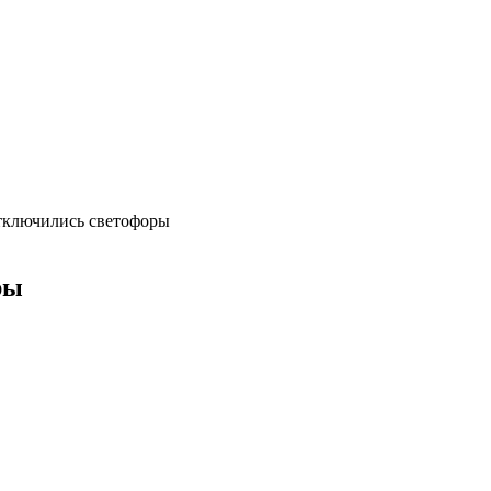
тключились светофоры
ры