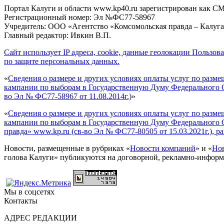
Портал Калуги и области www.kp40.ru зарегистрирован как СМ
Регистрационный номер: Эл №ФС77-58967
Учредитель: ООО «Агентство «Комсомольская правда – Калуг
Главный редактор: Ивкин В.П.
Сайт использует IP адреса, cookie, данные геолокации Пользов
по защите персональных данных.
«
Сведения о размере и других условиях оплаты услуг по разм
кампании по выборам в Государственную Думу Федерального Со
во Эл № ФС77-58967 от 11.08.2014г.)
»
«
Сведения о размере и других условиях оплаты услуг по разм
кампании по выборам в Государственную Думу Федерального Со
правда» www.kp.ru (св-во Эл № ФС77-80505 от 15.03.2021г.), р
Новости, размещенные в рубриках «
Новости компаний
» и «
Нов
голова Калуги» публикуются на договорной, рекламно-информ
Мы в соцсетях
Контакты
АДРЕС РЕДАКЦИИ