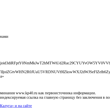
 нами
hbHVlIjoid3diRFptY0NmMkJwT2hMTWtUd2Rac29CYUYvOW5Y
hbHVlIjoiZGtvWHN2R0JUaU5VRDNUVi9IZkswWXJ2dWJSeFl
га»
поминания www.kp40.ru как первоисточника информации.
индексируемая ссылка на главную страницу без заключения в no-i
Калуга» и на сайте