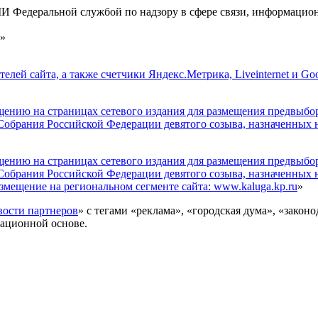
И Федеральной службой по надзору в сфере связи, информацион
а»
ателей сайта, а также счетчики Яндекс.Метрика, Liveinternet и 
ещению на страницах сетевого издания для размещения предвыб
брания Российской Федерации девятого созыва, назначенных на 1
ещению на страницах сетевого издания для размещения предвыб
брания Российской Федерации девятого созыва, назначенных на 
азмещение на региональном сегменте сайта: www.kaluga.kp.ru
»
ости партнеров
» с тегами «реклама», «городская дума», «закон
ационной основе.