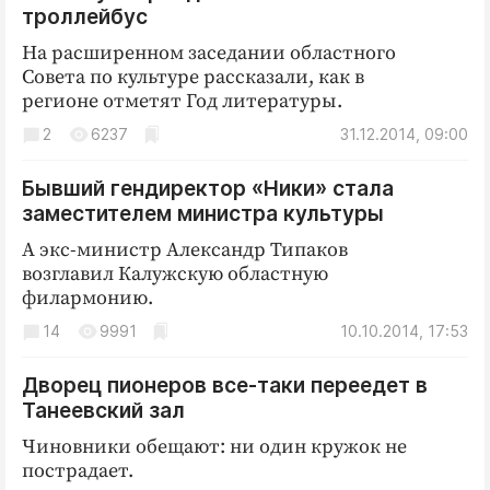
Криминал
троллейбус
Культура
На расширенном заседании областного
Совета по культуре рассказали, как в
Недвижимость и ЖКХ
регионе отметят Год литературы.
Образование
2
6237
31.12.2014, 09:00
Общество
Погода
Бывший гендиректор «Ники» стала
Праздники
заместителем министра культуры
Происшествия
А экс-министр Александр Типаков
возглавил Калужскую областную
Спорт
филармонию.
Экономика и бизнес
14
9991
10.10.2014, 17:53
ПРОЕКТЫ
Дворец пионеров все-таки переедет в
Блоги
Танеевский зал
Издания
Чиновники обещают: ни один кружок не
Медиаперсона
пострадает.