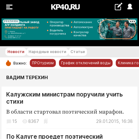
РЕКЛАМА
+22...+23 °С
Новости
Народные новости
Статьи
ПРОтуризм
График отключений воды
Клиника г
Важно:
РУБРИКИ
ВАДИМ ТЕРЕХИН
Обнинск
Калужским министрам поручили учить
Новости компаний
стихи
Статьи
В области стартовал поэтический марафон.
Народные новости
15
8367
29.01.2015, 16:38
Авто и транспорт
Благоустройство
По Калуге проедет поэтический