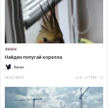
Калуга
Найден попугай корелла
Raven
13.07, 09:21
0
1753