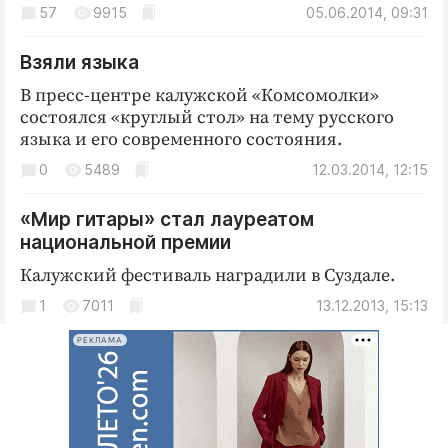
Интересное чтиво
57
9915
05.06.2014, 09:31
Клиника года
Взяли языка
Бренд года
В пресс-центре калужской «Комсомолки»
Работодатель года
состоялся «круглый стол» на тему русского
языка и его современного состояния.
0
5489
12.03.2014, 12:15
«Мир гитары» ­стал лауреатом
национальной премии
Калужский фестиваль наградили в Суздале.
1
7011
13.12.2013, 15:13
РЕКЛАМА