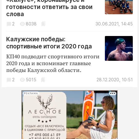
Интересное чтиво
готовности ответить за свои
Клиника года
слова
Бренд года
2
8038
30.06.2021, 14:45
Работодатель года
Калужские победы:
спортивные итоги 2020 года
КП40 подводит спортивного итоги
2020 года и вспоминает главные
победы Калужской области.
2
5015
28.12.2020, 10:51
РЕКЛАМА