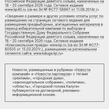
Российской Федерации девятого созыва, назначенных на
18 – 20 сентября 2026 года. Сетевое издание
www.kp40.ru (св-во Эл № ФС77-58967 от 11.08.2014г.)
»
«
Сведения о размере и других условиях оплаты услуг по
размещению на страницах сетевого издания для
размещения предвыборных, агитационных материалов в
период избирательной кампании по выборам в
Государственную Думу Федерального Собрания
Российской Федерации девятого созыва, назначенных на
18 – 20 сентября 2026 года. Сетевое издание
«Комсомольская правда» www.kp.ru (св-во Эл № ФС77-
80505 от 15.03.2021г.), размещение на региональном
сегменте сайта: www.kaluga.kp.ru
»
Новости, размещенные в рубриках «
Новости
компаний
» и «
Новости партнеров
» с тегами
«реклама», «городская дума»,
«законодательное собрание», «политика»,
«область», «Городской голова Калуги»
публикуются на договорной, рекламно-
информационной основе.