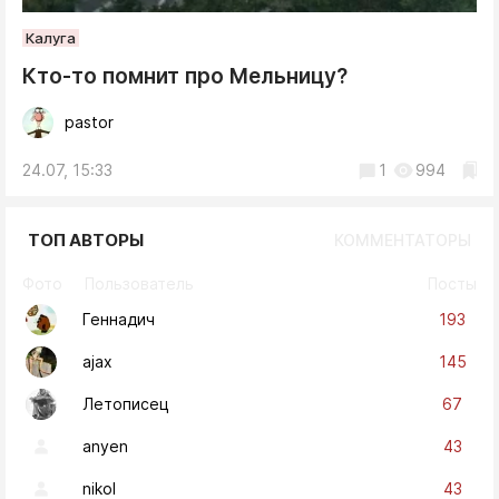
Калуга
Кто-то помнит про Мельницу?
pastor
24.07, 15:33
1
994
ТОП АВТОРЫ
КОММЕНТАТОРЫ
Фото
Пользователь
Посты
193
Геннадич
145
ajax
67
Летописец
43
anyen
43
nikol