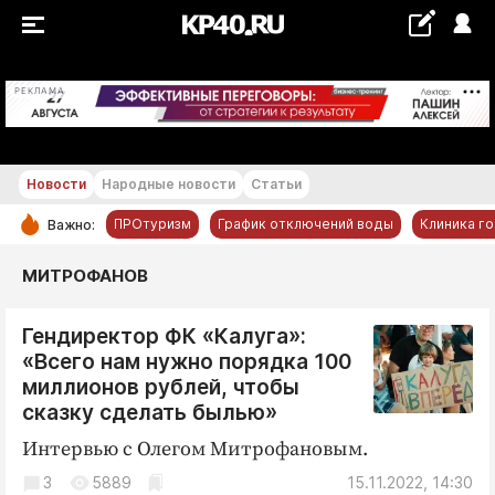
+29...+30 °С
РЕКЛАМА
Новости
Народные новости
Статьи
ПРОтуризм
График отключений воды
Клиника г
Важно:
РУБРИКИ
МИТРОФАНОВ
Обнинск
Гендиректор ФК «Калуга»:
Новости компаний
«Всего нам нужно порядка 100
Статьи
миллионов рублей, чтобы
Народные новости
сказку сделать былью»
Авто и транспорт
Интервью с Олегом Митрофановым.
Благоустройство
3
5889
15.11.2022, 14:30