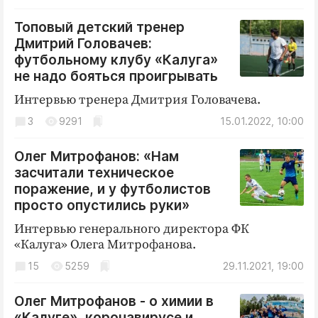
Криминал
Топовый детский тренер
Культура
Дмитрий Головачев:
Недвижимость и ЖКХ
футбольному клубу «Калуга»
Образование
не надо бояться проигрывать
Общество
Интервью тренера Дмитрия Головачева.
Погода
3
9291
15.01.2022, 10:00
Праздники
Олег Митрофанов: «Нам
Происшествия
засчитали техническое
Спорт
поражение, и у футболистов
Экономика и бизнес
просто опустились руки»
Интервью генерального директора ФК
ПРОЕКТЫ
«Калуга» Олега Митрофанова.
Блоги
15
5259
29.11.2021, 19:00
Издания
Олег Митрофанов - о химии в
Медиаперсона
«Калуге», коронавирусе и