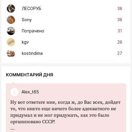
38
ЛЕСОРУБ
38
Sony
31
Потрачено
28
kgv
27
kostindima
КОММЕНТАРИЙ ДНЯ
Alex_t65
Ну вот ответьте мне, когда ж, до Вас всех, дойдет
то, что никто еще ничего более адекватного не
придумал и не мог придумать, как это было
организовано СССР!
...