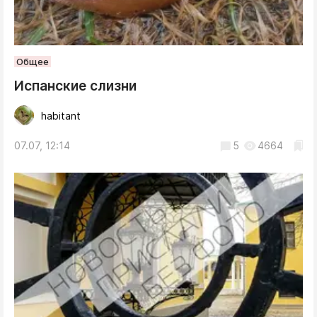
Общее
Испанские слизни
habitant
07.07, 12:14
5
4664