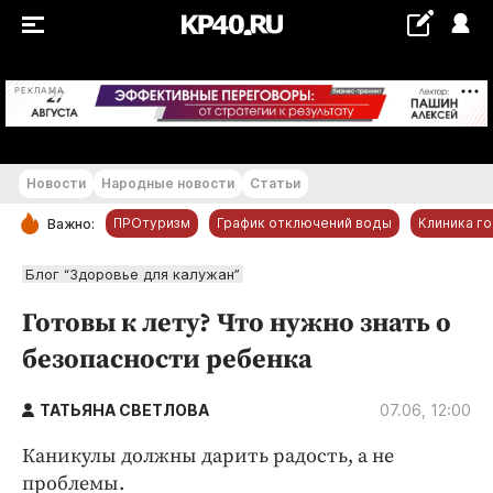
+26...+27 °С
РЕКЛАМА
Новости
Народные новости
Статьи
ПРОтуризм
График отключений воды
Клиника г
Важно:
РУБРИКИ
Блог “Здоровье для калужан”
Обнинск
Готовы к лету? Что нужно знать о
Новости компаний
безопасности ребенка
Статьи
Народные новости
ТАТЬЯНА СВЕТЛОВА
07.06, 12:00
Авто и транспорт
Каникулы должны дарить радость, а не
Благоустройство
проблемы.