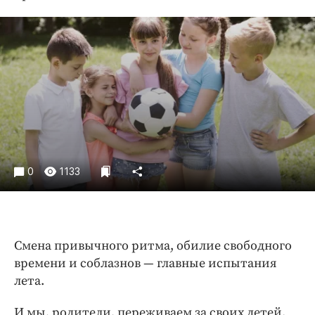
Криминал
Культура
Недвижимость и ЖКХ
Образование
Общество
Погода
Праздники
Происшествия
0
1133
Спорт
Экономика и бизнес
ПРОЕКТЫ
Смена привычного ритма, обилие свободного
Блоги
времени и соблазнов — главные испытания
Издания
лета.
Медиаперсона
И мы, родители, переживаем за своих детей.