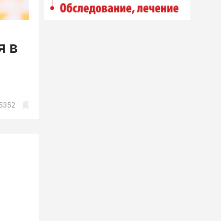
я в
5352