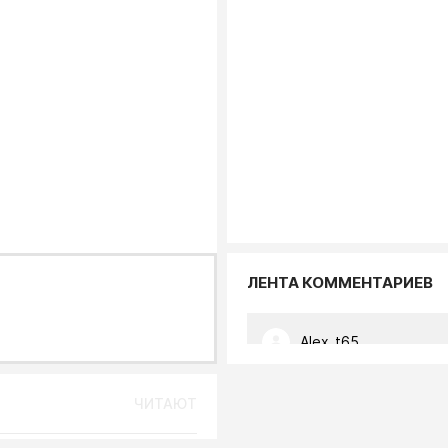
ЛЕНТА КОММЕНТАРИЕВ
Alex_t65
Ну вот ответьте мне, когда 
Вас всех, дойдет то, что ни
ЧИТАЮТ
еще ничего более адекватн
придумал и не мог придума