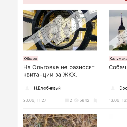
Обществ
Калужск
выстрои
ракеты
05.08, 17:05
Общество
Общее
Калужска
На Ольговке не разносят
В Калуге
Собач
квитанции за ЖКХ.
«Цифров
Н.Влюбчивый
Doo
04.08, 08:48
20.06, 11:27
2
5842
13.06, 16
Происшестви
Обломки
повреди