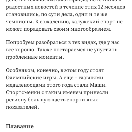
Интересное чтиво
радостных новостей в течение этих 12 месяцев
Клиника года
становились, по сути дела, одни и те же
Бренд года
чемпионы. К сожалению, калужский спорт не
Работодатель года
может порадовать своим многообразием.
Попробуем разобраться в тех видах, где у нас
все хорошо. Также постараемся не упустить
проблемные моменты.
Особняком, конечно, в этом году стоят
Олимпийские игры. А еще – главными
медаленосцами этого года стали Маши.
Спортсменки с таким именем принесли
региону большую часть спортивных
показателей.
Плавание