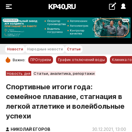
РЕКЛАМА
+18...+19 °С
Новости
Народные новости
Статьи
ПРОтуризм
График отключений воды
Клиника г
Важно:
РУБРИКИ
Новость дня
Статьи, аналитика, репортажи
Обнинск
Спортивные итоги года:
Новости компаний
семейное плавание, стагнация в
Статьи
легкой атлетике и волейбольные
Народные новости
успехи
Авто и транспорт
Благоустройство
НИКОЛАЙ ЕГОРОВ
30.12.2021, 13:00