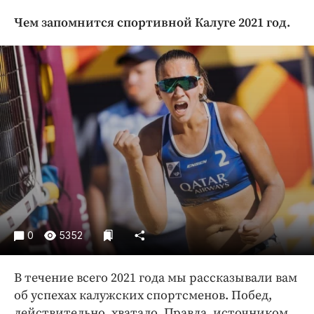
Криминал
Чем запомнится спортивной Калуге 2021 год.
Культура
Недвижимость и ЖКХ
Образование
Общество
Погода
Праздники
Происшествия
Спорт
Экономика и бизнес
ПРОЕКТЫ
0
5352
Блоги
Издания
В течение всего 2021 года мы рассказывали вам
об успехах калужских спортсменов. Побед,
Медиаперсона
действительно, хватало. Правда, источником