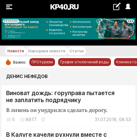
РЕКЛАМА
+22...+23 °С
Новости
Народные новости
Статьи
ПРОтуризм
График отключений воды
Клиника г
Важно:
РУБРИКИ
ДЕНИС НЕФЕДОВ
Обнинск
Виноват дождь: горуправа пытается
Новости компаний
не заплатить подрядчику
Статьи
В ливень он умудрился сделать дорогу.
Народные новости
5
8977
31.07.2018, 08:53
Авто и транспорт
Благоустройство
В Калуге качели рухнули вместе с