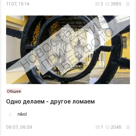
11.07, 15:14
3
2685
Общее
Одно делаем - другое ломаем
nikol
09.07, 06:59
1
2048