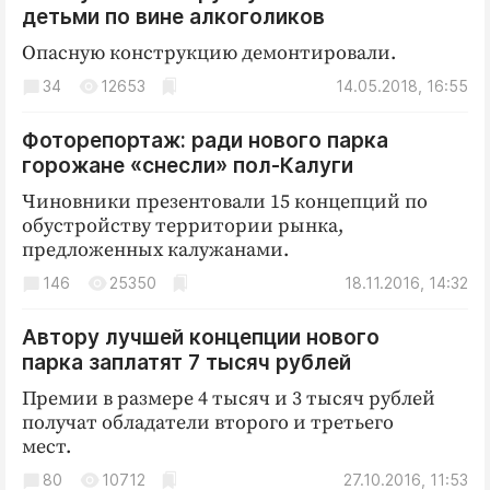
Криминал
детьми по вине алкоголиков
Культура
Опасную конструкцию демонтировали.
Недвижимость и ЖКХ
34
12653
14.05.2018, 16:55
Образование
Фоторепортаж: ради нового парка
Общество
горожане «снесли» пол-Калуги
Погода
Чиновники презентовали 15 концепций по
Праздники
обустройству территории рынка,
Происшествия
предложенных калужанами.
Спорт
146
25350
18.11.2016, 14:32
Экономика и бизнес
Автору лучшей концепции нового
ПРОЕКТЫ
парка заплатят 7 тысяч рублей
Премии в размере 4 тысяч и 3 тысяч рублей
Блоги
получат обладатели второго и третьего
Издания
мест.
Медиаперсона
80
10712
27.10.2016, 11:53