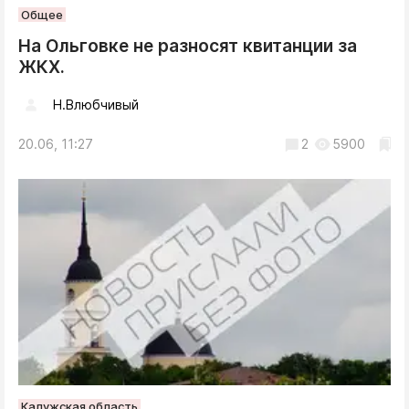
Общее
На Ольговке не разносят квитанции за
ЖКХ.
Н.Влюбчивый
20.06, 11:27
2
5900
Калужская область