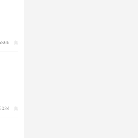
5866
5034