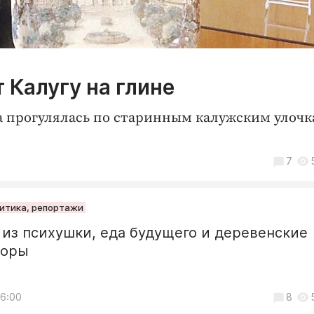
 Калугу на глине
а прогулялась по старинным калужским улочк
7
литика, репортажи
из психушки, еда будущего и деревенские
торы
06:00
8