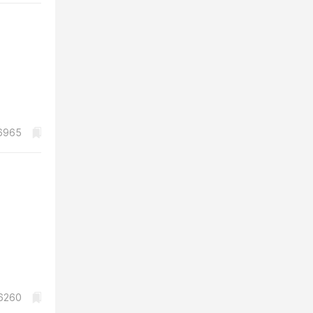
6965
6260