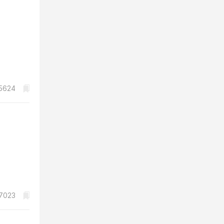
5624
7023