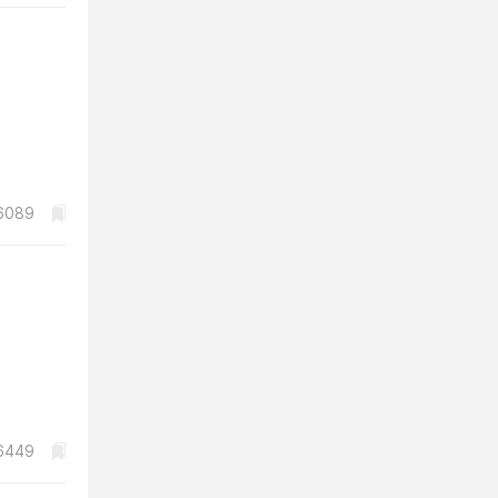
6089
6449