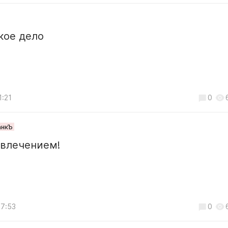
кое дело
1:21
0
анкЪ
увлечением!
17:53
0