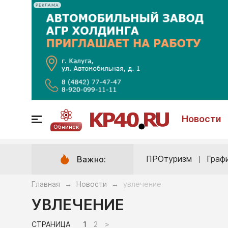
РЕКЛАМА
Новости
Обнинск
ПРОтуризм
Граф
Важно:
Главная
Новости
увлечение
→
→
УВЛЕЧЕНИЕ
СТРАНИЦА
1
2
>