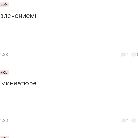
анкЪ
увлечением!
1:38
1
анкЪ
в миниатюре
1:23
1