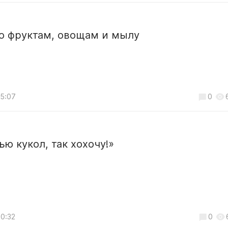
по фруктам, овощам и мылу
15:07
0
ью кукол, так хохочу!»
10:32
0