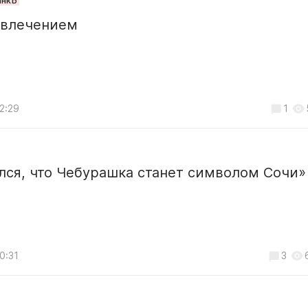
анкЪ
увлечением
2:29
1
лся, что Чебурашка станет символом Сочи»
0:31
3