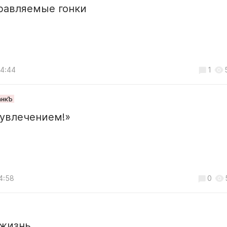
равляемые гонки
14:44
1
анкЪ
 увлечением!»
4:58
0
 жизнь