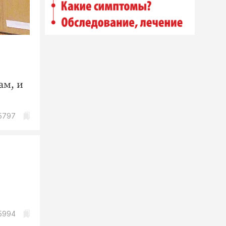
ам, и
5797
5994