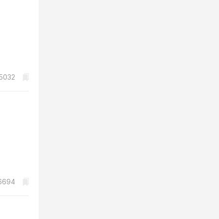
5032
6694