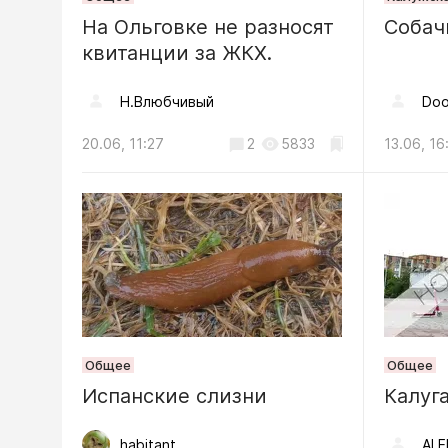
На Ольговке не разносят
В Калуге
Собач
квитанции за ЖКХ.
«Цифров
Н.Влюбчивый
Doo
04.08, 08:48
20.06, 11:27
2
5833
13.06, 16
Происшестви
Обломки
повреди
жилого д
04.08, 18:19
Происшес
Общее
Общее
ФСБ пре
Испанские слизни
Калуг
военком
области
habitant
ALE