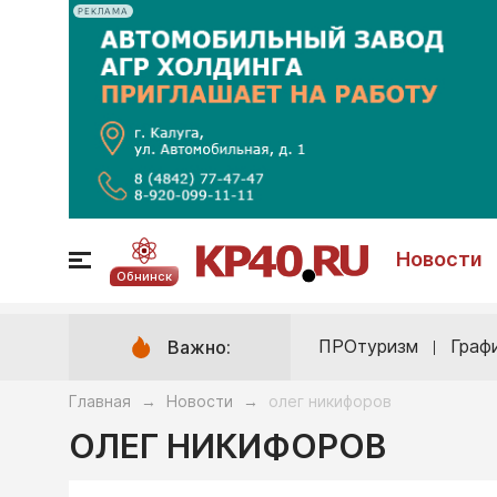
РЕКЛАМА
Новости
Обнинск
ПРОтуризм
Граф
Важно:
Главная
Новости
олег никифоров
→
→
ОЛЕГ НИКИФОРОВ