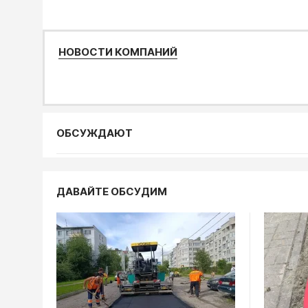
НОВОСТИ КОМПАНИЙ
ОБСУЖДАЮТ
Статьи, ана
ДАВАЙТЕ ОБСУДИМ
В Калуге 
обещани
преврат
пыль
04.08, 10:10
Происшестви