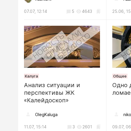
05.08, 10:15
07.07, 12:14
5
4643
25.06, 15
Общество
Вместо 
унитаз: 
отмечаю
04.08, 11:38
Калуга
Общее
Анализ ситуации и
Одно 
перспективы ЖК
лома
«Калейдоскоп»
OlegKaluga
niko
11.07, 15:14
3
2601
09.07, 06