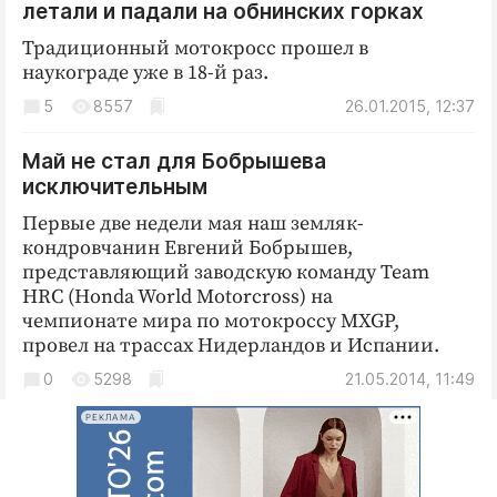
Интересное чтиво
летали и падали на обнинских горках
Клиника года
Традиционный мотокросс прошел в
наукограде уже в 18-й раз.
Бренд года
Работодатель года
5
8557
26.01.2015, 12:37
Май не стал для Бобрышева
исключительным
Первые две недели мая наш земляк-
кондровчанин Евгений Бобрышев,
представляющий заводскую команду Team
HRC (Honda World Motorcross) на
чемпионате мира по мотокроссу MXGP,
провел на трассах Нидерландов и Испании.
0
5298
21.05.2014, 11:49
РЕКЛАМА