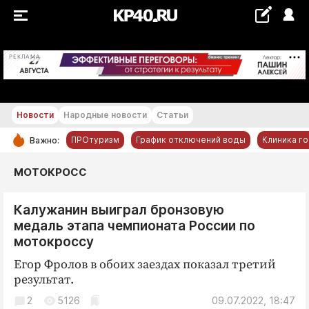
+21...+22 °С
РЕКЛАМА
Новости
Народные новости
Статьи
ПРОтуризм
График отключений воды
Клиника г
Важно:
РУБРИКИ
МОТОКРОСС
Обнинск
Калужанин выиграл бронзовую
Новости компаний
медаль этапа чемпионата России по
Статьи
мотокроссу
Народные новости
Егор Фролов в обоих заездах показал третий
Авто и транспорт
результат.
Благоустройство
2
5126
09.07.2022, 18:47