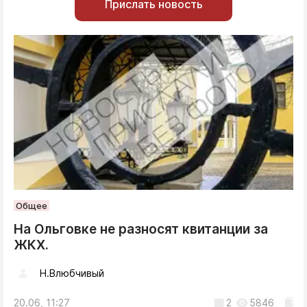
Прислать новость
Общее
На Ольговке не разносят квитанции за
ЖКХ.
Н.Влюбчивый
20.06, 11:27
2
5846