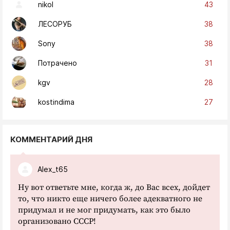
43
nikol
38
ЛЕСОРУБ
38
Sony
31
Потрачено
28
kgv
27
kostindima
КОММЕНТАРИЙ ДНЯ
Alex_t65
Ну вот ответьте мне, когда ж, до Вас всех, дойдет
то, что никто еще ничего более адекватного не
придумал и не мог придумать, как это было
организовано СССР!