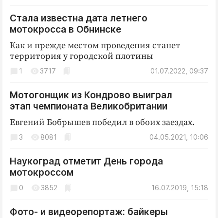
Криминал
Стала известна дата летнего
Культура
мотокросса в Обнинске
Недвижимость и ЖКХ
Как и прежде местом проведения станет
Образование
территория у городской плотины
Общество
1
3717
01.07.2022, 09:37
Погода
Праздники
Мотогонщик из Кондрово выиграл
этап чемпионата Великобритании
Происшествия
Евгений Бобрышев победил в обоих заездах.
Спорт
3
Экономика и бизнес
8081
04.05.2021, 10:06
ПРОЕКТЫ
Наукоград отметит День города
мотокроссом
Блоги
0
3852
16.07.2019, 15:18
Издания
Медиаперсона
Фото- и видеорепортаж: байкеры