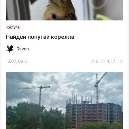
Калуга
Найден попугай корелла
Raven
13.07, 09:21
0
1617