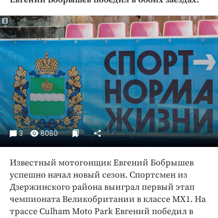
Криминал
Культура
Недвижимость и ЖКХ
Образование
Общество
Погода
Праздники
Происшествия
Спорт
3
8080
Экономика и бизнес
ПРОЕКТЫ
Известный мотогонщик Евгений Бобрышев
успешно начал новый сезон. Спортсмен из
Блоги
Дзержинского района выиграл первый этап
Издания
чемпионата Великобритании в классе MX1. На
Медиаперсона
трассе Culham Moto Park Евгений победил в