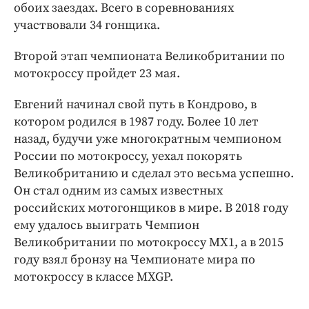
Интересное чтиво
обоих заездах. Всего в соревнованиях
участвовали 34 гонщика.
Клиника года
Бренд года
Второй этап чемпионата Великобритании по
Работодатель года
мотокроссу пройдет 23 мая.
Евгений начинал свой путь в Кондрово, в
котором родился в 1987 году. Более 10 лет
назад, будучи уже многократным чемпионом
России по мотокроссу, уехал покорять
Великобританию и сделал это весьма успешно.
Он стал одним из самых известных
российских мотогонщиков в мире. В 2018 году
ему удалось выиграть Чемпион
Великобритании по мотокроссу MX1, а в 2015
году взял бронзу на Чемпионате мира по
мотокроссу в классе MXGP.