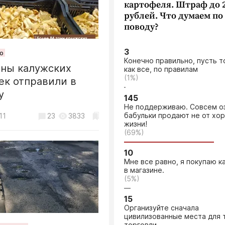
картофеля. Штраф до 
рублей. Что думаем по
поводу?
АЛЕКСАНДР АНИШИ
а родились
«Нет больше той любви, ка
3
ор Киреев и
о
о
о
кто положит душу свою за 
Конечно правильно, пусть 
лит Климент
своих»
нны калужских
ток в Калужскую
ге
как все, по правилам
...
(1%)
ек отправили в
ть превысил 4
овательную
10
10637
у
она человек
изацию
145
Происшествия
фовали за долги
Не поддерживаю. Совсем о
бабульки продают не от хо
11
:26
23
3
3087
3833
В Бабынинском районе на К
 поставщиком
жизни!
свинофермы погиб рабочий,
кой области снова
(69%)
коллегу
л онлайн-сервис
:38
1
2269
08.08, 16:28
10
нга топлива на
Мне все равно, я покупаю к
в магазине.
(5%)
7
6881
A-72
15
всякую муть можно провод
Организуйте сначала
о
...
цивилизованные места для 
торговли.