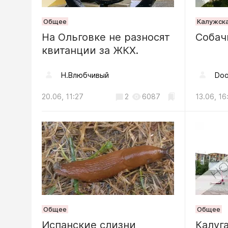
06.08, 14:24
Общее
Калужска
Криминал
На Ольговке не разносят
Собач
квитанции за ЖКХ.
Калужан
спиртног
Н.Влюбчивый
Doo
попал по
07.08, 09:44
20.06, 11:27
2
6087
13.06, 16
Спорт
Калужск
привезли
с чемпио
джиу-дж
06.08, 13:24
Общее
Общее
Криминал
Испанские слизни
Калуг