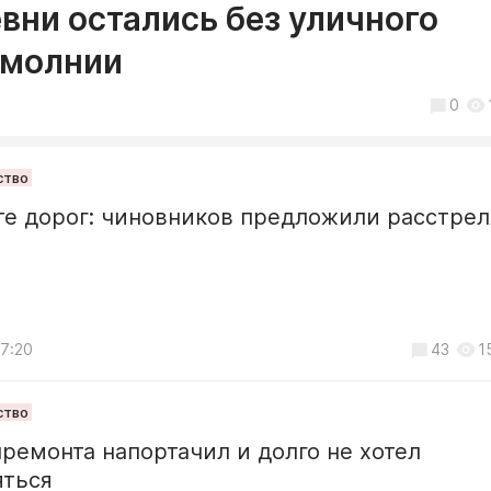
вни остались без уличного
 молнии
0
ство
е дорог: чиновников предложили расстрел
я
17:20
43
1
ство
ремонта напортачил и долго не хотел
яться