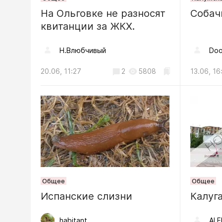
На Ольговке не разносят
В Калуге
Собач
квитанции за ЖКХ.
«Цифров
Н.Влюбчивый
Doo
04.08, 08:48
20.06, 11:27
2
5808
13.06, 16
Происшестви
Обломки
повреди
жилого д
04.08, 18:19
Происшес
Общее
Общее
ФСБ пре
Испанские слизни
Калуг
военком
области
habitant
ALE