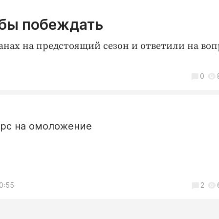
обы побеждать
анах на предстоящий сезон и ответили на во
0
урс на омоложение
10:55
2