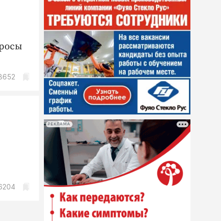
просы
8652
РЕКЛАМА
6204