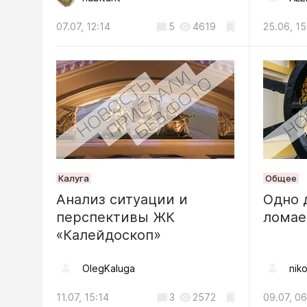
05.08, 10:15
07.07, 12:14
5
4619
25.06, 15
Общество
Вместо 
унитаз: 
отмечаю
04.08, 11:38
Калуга
Общее
Анализ ситуации и
Одно 
перспективы ЖК
лома
«Калейдоскоп»
OlegKaluga
niko
11.07, 15:14
3
2572
09.07, 06