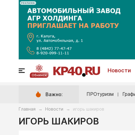
РЕКЛАМА
Новости
Обнинск
ПРОтуризм
Граф
Важно:
Главная
Новости
игорь шакиров
→
→
ИГОРЬ ШАКИРОВ