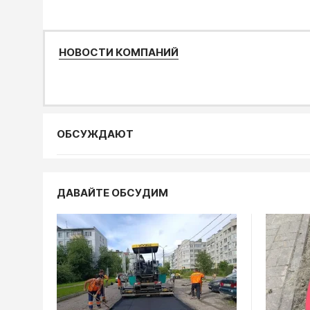
НОВОСТИ КОМПАНИЙ
ОБСУЖДАЮТ
Статьи, ана
ДАВАЙТЕ ОБСУДИМ
В Калуге 
обещани
преврат
пыль
04.08, 10:10
Происшестви