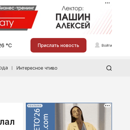
26 °С
Прислать новость
Войти
ода
Интересное чтиво
РЕКЛАМА
елал