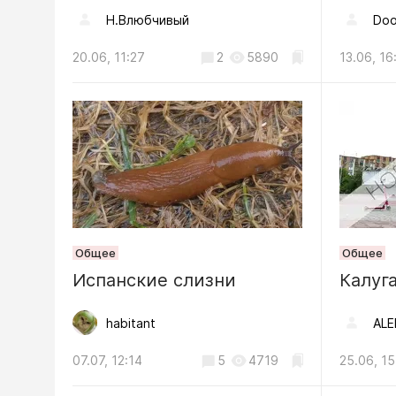
играм»
Н.Влюбчивый
Doo
06.08, 11:23
20.06, 11:27
2
5890
13.06, 16
Общество
В Калуж
внедрят
в муниц
06.08, 15:51
Общество
Общее
Общее
Испанские слизни
6 август
Калуг
области
habitant
ALE
и народ
06.08, 05:00
07.07, 12:14
5
4719
25.06, 15