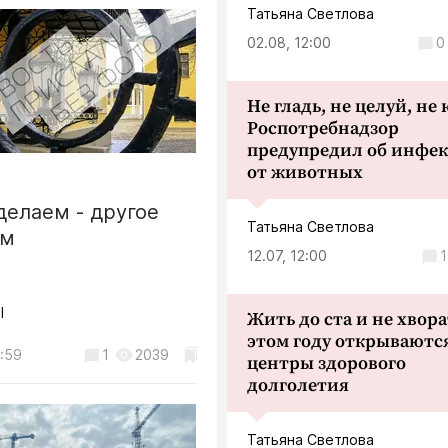
ь и ЖКХ
Татьяна Светлова
всех желающих, введите
бесплатное посещение
й рассадник
02.08, 12:00
0
спортивных объектов!
лся на бульваре
...
троителей в Калуге
Не гладь, не целуй, не
3
1485
Роспотребнадзор
Общество
предупредил об инфе
В Калуге ввели бесплатное
от животных
посещение спортивных объ
для ветеранов СВО
делаем - другое
07.08, 15:38
Татьяна Светлова
ем
12.07, 12:00
1
Karson
l
Жить до ста и не хвора
безопасный счёт наше всё.
этом году открываютс
...
:59
1
2039
центры здорового
долголетия
Криминал
Мошенники выманили у кал
Татьяна Светлова
пенсионерки более 4 милли