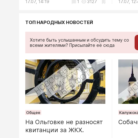
17.07, 14:19
1
3127
17.07, 12
припаркованные
Калуж
В Калужс
машины
заработа
ТОП НАРОДНЫХ НОВОСТЕЙ
монитори
17.07, 11:23
1
3563
17.07, 11
АЗС
Хотите быть услышанным и обсудить тему со
07.08, 13:03
всеми жителями? Присылайте её сюда
Общество
Владисл
обознач
развити
Яченско
06.08, 10:57
Общее
Калужска
Общество
На Ольговке не разносят
Собач
В Калуге
квитанции за ЖКХ.
«Цифров