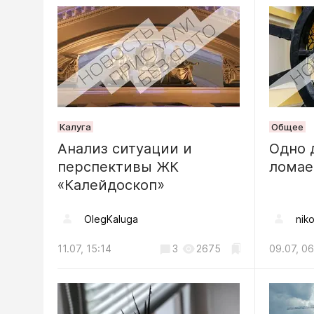
Недвижимост
Крысины
образова
Моторос
06.08, 14:24
Калуга
Общее
Анализ ситуации и
Одно 
перспективы ЖК
лома
«Калейдоскоп»
OlegKaluga
niko
11.07, 15:14
3
2675
09.07, 06