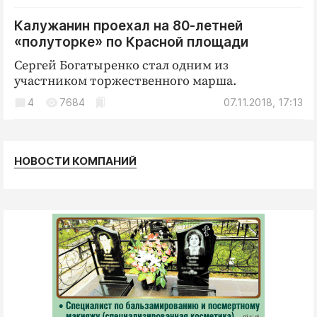
Криминал
Калужанин проехал на 80-летней
Культура
«полуторке» по Красной площади
Недвижимость и ЖКХ
Сергей Богатыренко стал одним из
Образование
участником торжественного марша.
Общество
4
7684
07.11.2018, 17:13
Погода
Праздники
Происшествия
НОВОСТИ КОМПАНИЙ
Спорт
Экономика и бизнес
ПРОЕКТЫ
Блоги
Издания
Медиаперсона