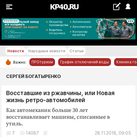
РЕКЛАМА
+19...+20 °С
Новости
Народные новости
Статьи
ПРОтуризм
График отключений воды
Клиника г
Важно:
РУБРИКИ
СЕРГЕЙ БОГАТЫРЕНКО
Обнинск
Восставшие из ржавчины, или Новая
Новости компаний
жизнь ретро-автомобилей
Статьи
Как автомеханик больше 30 лет
Народные новости
восстанавливает машины, списанные в
Авто и транспорт
утиль.
Благоустройство
7
14087
28.11.2018, 09:05