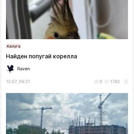
Калуга
Найден попугай корелла
Raven
13.07, 09:21
0
1743