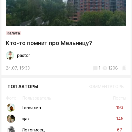
Калуга
Кто-то помнит про Мельницу?
pastor
24.07, 15:33
1
1208
ТОП АВТОРЫ
КОММЕНТАТОРЫ
Фото
Пользователь
Посты
193
Геннадич
145
ajax
67
Летописец