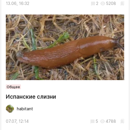
13.06, 16:32
2
5208
Общее
Испанские слизни
habitant
07.07, 12:14
5
4788