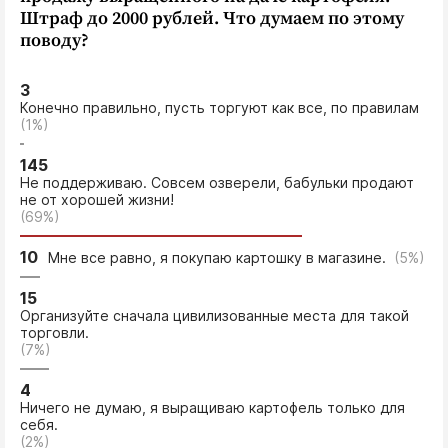
Интересное чтиво
Штраф до 2000 рублей. Что думаем по этому
Клиника года
поводу?
Бренд года
3
Работодатель года
Конечно правильно, пусть торгуют как все, по правилам
(1%)
145
Не поддерживаю. Совсем озверели, бабульки продают
не от хорошей жизни!
(69%)
10
Мне все равно, я покупаю картошку в магазине.
(5%)
15
Организуйте сначала цивилизованные места для такой
торговли.
(7%)
4
Ничего не думаю, я выращиваю картофель только для
себя.
(2%)