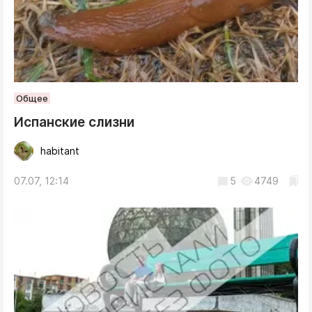
Общее
Испанские слизни
habitant
07.07, 12:14
5
4749