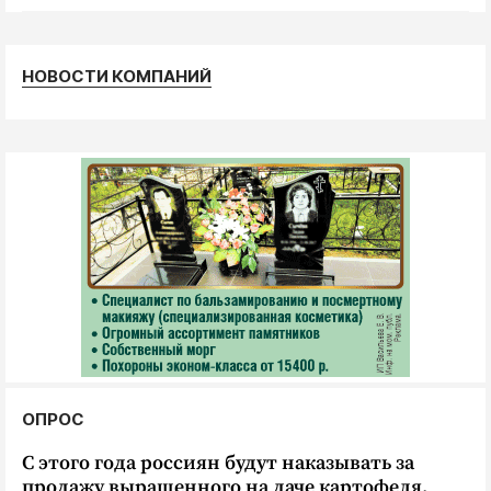
Криминал
Культура
НОВОСТИ КОМПАНИЙ
Недвижимость и ЖКХ
Образование
Общество
Погода
Праздники
Происшествия
Спорт
Экономика и бизнес
ПРОЕКТЫ
Блоги
ОПРОС
Издания
С этого года россиян будут наказывать за
Медиаперсона
продажу выращенного на даче картофеля.