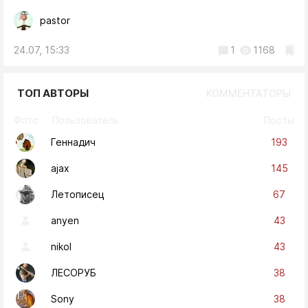
pastor
24.07, 15:33
1
1168
ТОП АВТОРЫ
КОММЕНТАТОРЫ
Фото
Пользователь
Посты
193
Геннадич
145
ajax
67
Летописец
43
anyen
43
nikol
38
ЛЕСОРУБ
38
Sony