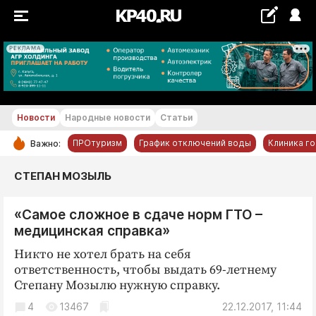
РЕКЛАМА
+20...+21 °С
Новости
Народные новости
Статьи
ПРОтуризм
График отключений воды
Клиника г
Важно:
РУБРИКИ
СТЕПАН МОЗЫЛЬ
Обнинск
«Самое сложное в сдаче норм ГТО –
Новости компаний
медицинская справка»
Статьи
Никто не хотел брать на себя
Народные новости
ответственность, чтобы выдать 69-летнему
Авто и транспорт
Степану Мозылю нужную справку.
Благоустройство
4
13467
22.12.2017, 11:44