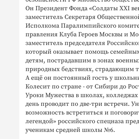
Он Президент Фонда «Солдаты XXI век
заместитель Секретаря Общественной
Исполкома Паралимпийского комитет
правления Клуба Героев Москвы и Мо
заместитель председателя Российског
который оказывает помощь семейны
детям, пострадавшим в зонах военны
природных бедствиях, страдающим 
А ещё он постоянный гость у школьни
Колесит по стране - от Сибири до Рос
Уроки Мужества в школах, колледжах 
день проводит по две-три встречи. У
возможность встретиться и поговори
легендой» российского спецназа пре
ученикам средней школы №6.