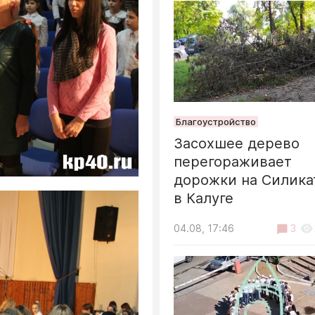
Благоустройство
Засохшее дерево
перегораживает
дорожки на Силик
в Калуге
04.08, 17:46
3