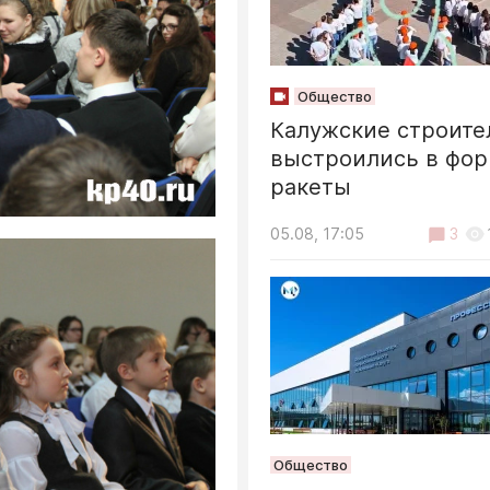
Общество
Калужские строите
выстроились в фо
ракеты
05.08, 17:05
3
Общество