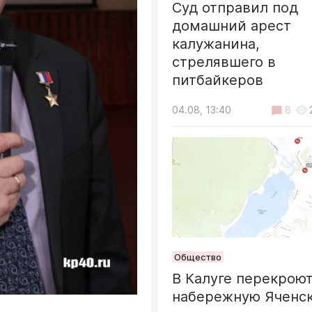
Суд отправил под
домашний арест
калужанина,
стрелявшего в
питбайкеров
04.08, 13:40
8
Общество
В Калуге перекрою
набережную Яченск