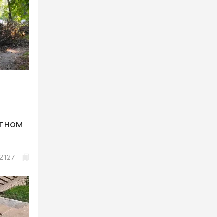
атном
2127