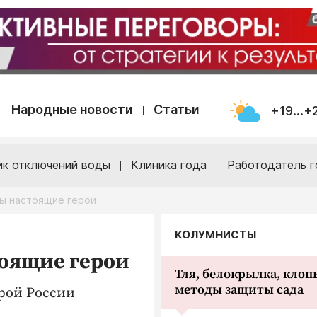
Народные новости
Статьи
+19...+
ик отключений воды
Клиника года
Работодатель г
ы настоящие герои
КОЛУМНИСТЫ
оящие герои
Тля, белокрылка, клопы
методы защиты сада
ерой России