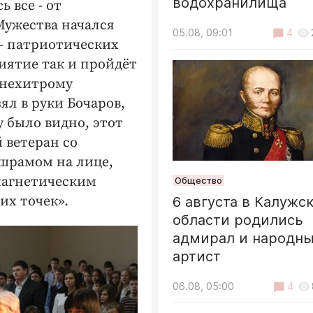
водохранилища
 все - от
Мужества начался
05.08, 09:01
4
– патриотических
риятие так и пройдёт
 нехитрому
ял в руки Бочаров,
у было видно, этот
 ветеран со
шрамом на лице,
 магнетическим
Общество
их точек».
6 августа в Калужс
области родились
адмирал и народн
артист
06.08, 05:00
4