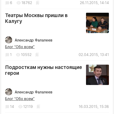
6
18762
26.11.2015, 14:14
Криминал
Культура
Театры Москвы пришли в
Недвижимость и ЖКХ
Калугу
Образование
Общество
Александр Фалалеев
Погода
Блог “Обо всем”
Праздники
1
10552
02.04.2015, 13:41
Происшествия
Спорт
Подросткам нужны настоящие
Экономика и бизнес
герои
ПРОЕКТЫ
Александр Фалалеев
Блоги
Блог “Обо всем”
Издания
14
12119
16.03.2015, 15:38
Медиаперсона