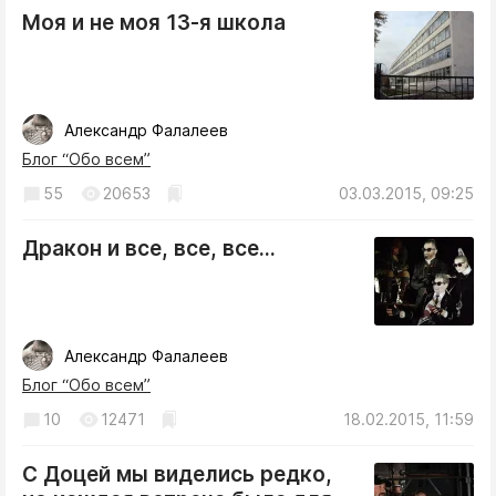
Интересное чтиво
Моя и не моя 13-я школа
Клиника года
Бренд года
Работодатель года
Александр Фалалеев
Блог “Обо всем”
55
20653
03.03.2015, 09:25
Дракон и все, все, все...
Александр Фалалеев
Блог “Обо всем”
10
12471
18.02.2015, 11:59
С Доцей мы виделись редко,