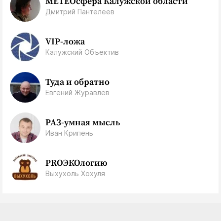
МЕТЕОсфера Калужской области
Дмитрий Пантелеев
VIP-ложа
Калужский Объектив
Туда и обратно
Евгений Журавлев
РАЗ-умная мысль
Иван Крипень
PROЭКОлогию
Выхухоль Хохуля