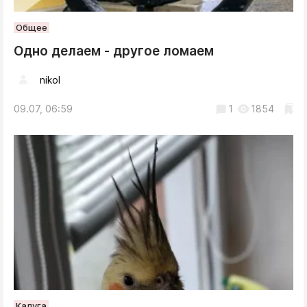
Общее
Одно делаем - другое ломаем
nikol
09.07, 06:59
1
1854
Калуга