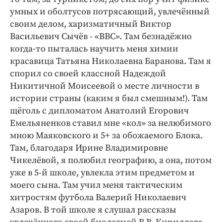
умных и оболтусов потрясающий, увлечённый
своим делом, харизматичный Виктор
Васильевич Сычёв - «ВВС». Там безнадёжно
когда-то пыталась научить меня химии
красавица Татьяна Николаевна Баранова. Там я
спорил со своей классной Надеждой
Никитичной Моисеевой о месте личности в
истории страны (каким я был смешным!). Там
щёголь с дипломатом Анатолий Егорович
Емельяненков ставил мне «кол» за нелюбимого
мною Маяковского и 5+ за обожаемого Блока.
Там, благодаря Ирине Владимировне
Чикелёвой, я полюбил географию, а она, потом
уже в 5-й школе, увлекла этим предметом и
моего сына. Там учил меня тактическим
хитростям футбола Валерий Николаевич
Азаров. В той школе я слушал рассказы