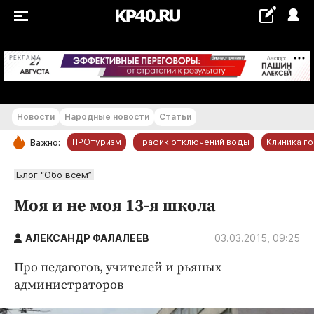
+18...+19 °С
РЕКЛАМА
Новости
Народные новости
Статьи
ПРОтуризм
График отключений воды
Клиника г
Важно:
РУБРИКИ
Блог “Обо всем”
Обнинск
Моя и не моя 13-я школа
Новости компаний
АЛЕКСАНДР ФАЛАЛЕЕВ
Статьи
03.03.2015, 09:25
Народные новости
Про педагогов, учителей и рьяных
Авто и транспорт
администраторов
Благоустройство