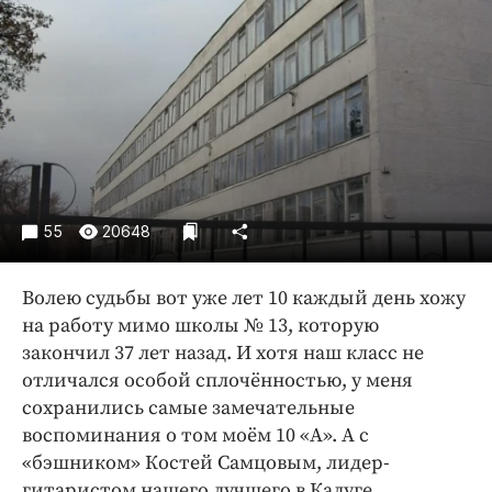
Криминал
Культура
Недвижимость и ЖКХ
Образование
Общество
Погода
Праздники
55
20648
Происшествия
Спорт
Волею судьбы вот уже лет 10 каждый день хожу
Экономика и бизнес
на работу мимо школы № 13, которую
закончил 37 лет назад. И хотя наш класс не
ПРОЕКТЫ
отличался особой сплочённостью, у меня
Блоги
сохранились самые замечательные
Издания
воспоминания о том моём 10 «А». А с
«бэшником» Костей Самцовым, лидер-
Медиаперсона
гитаристом нашего лучшего в Калуге