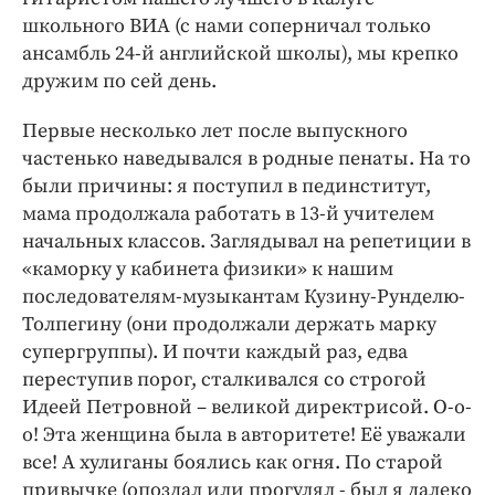
Интересное чтиво
школьного ВИА (с нами соперничал только
Клиника года
ансамбль 24-й английской школы), мы крепко
Бренд года
дружим по сей день.
Работодатель года
Первые несколько лет после выпускного
частенько наведывался в родные пенаты. На то
были причины: я поступил в пединститут,
мама продолжала работать в 13-й учителем
начальных классов. Заглядывал на репетиции в
«каморку у кабинета физики» к нашим
последователям-музыкантам Кузину-Рунделю-
Толпегину (они продолжали держать марку
супергруппы). И почти каждый раз, едва
переступив порог, сталкивался со строгой
Идеей Петровной – великой директрисой. О-о-
о! Эта женщина была в авторитете! Её уважали
все! А хулиганы боялись как огня. По старой
привычке (опоздал или прогулял - был я далеко