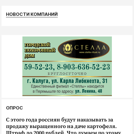
Криминал
Культура
НОВОСТИ КОМПАНИЙ
Недвижимость и ЖКХ
Образование
Общество
Погода
Праздники
Происшествия
Спорт
Экономика и бизнес
ПРОЕКТЫ
ОПРОС
Блоги
Издания
С этого года россиян будут наказывать за
продажу выращенного на даче картофеля.
Медиаперсона
Штраф до 2000 рублей. Что думаем по этому