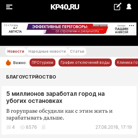
+23...+24 °С
РЕКЛАМА
Новости
Народные новости
Статьи
ПРОтуризм
График отключений воды
Клиника г
Важно:
РУБРИКИ
БЛАГОУСТРЙОСТВО
Обнинск
5 миллионов заработал город на
Новости компаний
убогих остановках
Статьи
В горуправе обсудили как с этим жить и
Народные новости
зарабатывать дальше.
Авто и транспорт
4
8576
27.08.2018, 17:19
Благоустройство