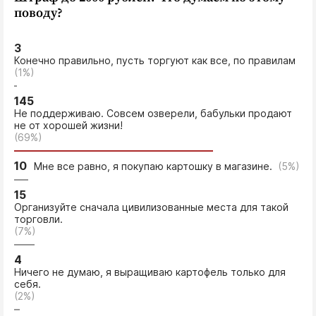
Интересное чтиво
поводу?
Клиника года
Бренд года
3
Конечно правильно, пусть торгуют как все, по правилам
Работодатель года
(1%)
145
Не поддерживаю. Совсем озверели, бабульки продают
не от хорошей жизни!
(69%)
10
Мне все равно, я покупаю картошку в магазине.
(5%)
15
Организуйте сначала цивилизованные места для такой
торговли.
(7%)
4
Ничего не думаю, я выращиваю картофель только для
себя.
(2%)