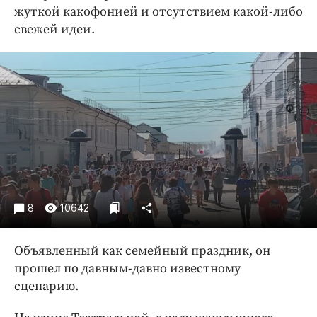
Криминал
жуткой какофонией и отсутствием какой-либо
свежей идеи.
Культура
Недвижимость и ЖКХ
Образование
Общество
Погода
Праздники
Происшествия
Спорт
Экономика и бизнес
8
10642
ПРОЕКТЫ
Объявленный как семейный праздник, он
Блоги
прошел по давным-давно известному
Издания
сценарию.
Медиаперсона