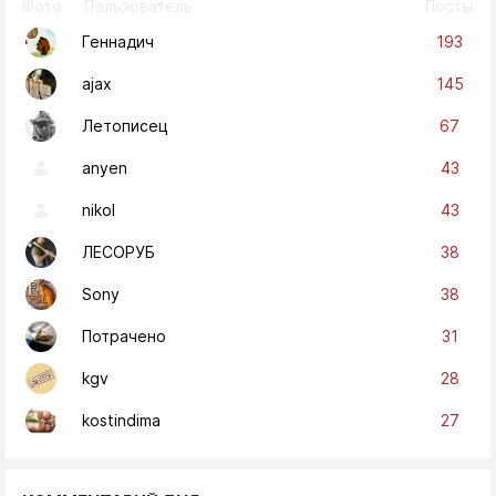
Фото
Пользователь
Посты
193
Геннадич
145
ajax
67
Летописец
43
anyen
43
nikol
38
ЛЕСОРУБ
38
Sony
31
Потрачено
28
kgv
27
kostindima