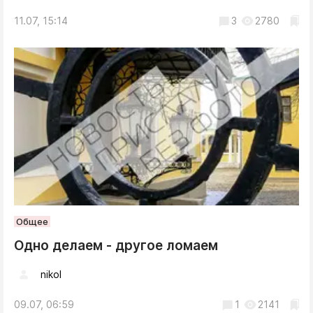
11.07, 15:14
3
2780
Общее
Одно делаем - другое ломаем
nikol
09.07, 06:59
1
2141