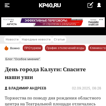
+24...+25 °С
РЕКЛАМА
Новости
Народные новости
Статьи
ПРОтуризм
График отключений воды
Клиника г
Важно:
РУБРИКИ
Блог “Особое мнение”
Обнинск
День города Калуги: Спасите
Новости компаний
наши уши
Статьи
Народные новости
ВЛАДИМИР АНДРЕЕВ
02.09.2025, 08:28
Авто и транспорт
Торжества по поводу дня рождения областного
Благоустройство
центра на Театральной площади отличались