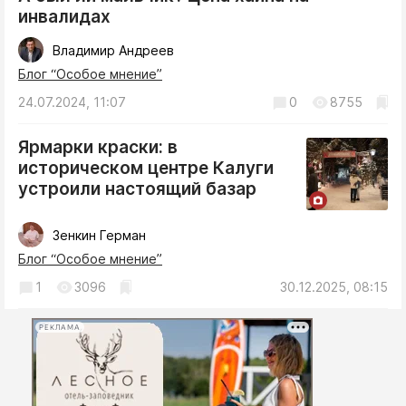
инвалидах
Владимир Андреев
Блог “Особое мнение”
24.07.2024, 11:07
0
8755
Ярмарки краски: в
историческом центре Калуги
устроили настоящий базар
Зенкин Герман
Блог “Особое мнение”
1
3096
30.12.2025, 08:15
РЕКЛАМА