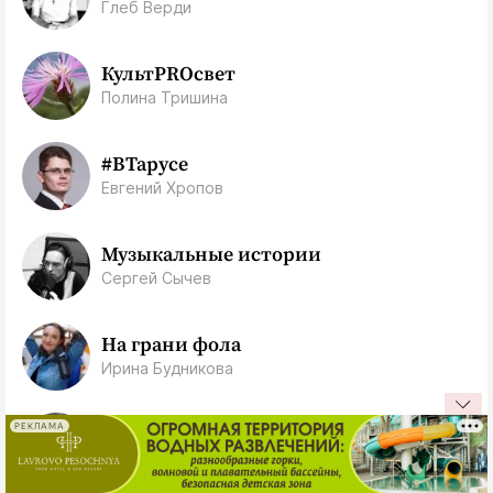
Глеб Верди
КультPROсвет
Полина Тришина
#ВТарусе
Евгений Хропов
Музыкальные истории
Сергей Сычев
На грани фола
Ирина Будникова
РЕКЛАМА
Приключения - будут!
Елена Ван