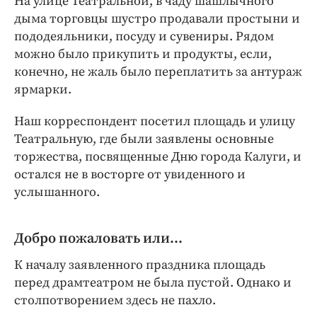
На улице Театральной, в чаду шашлычного
Интересное чтиво
дыма торговцы шустро продавали простыни и
Клиника года
пододеяльники, посуду и сувениры. Рядом
Бренд года
можно было прикупить и продукты, если,
Работодатель года
конечно, не жаль было переплатить за антураж
ярмарки.
Наш корреспондент посетил площадь и улицу
Театральную, где были заявлены основные
торжества, посвященные Дню города Калуги, и
остался не в восторге от увиденного и
услышанного.
Добро пожаловать или…
К началу заявленного праздника площадь
перед драмтеатром не была пустой. Однако и
столпотворением здесь не пахло.