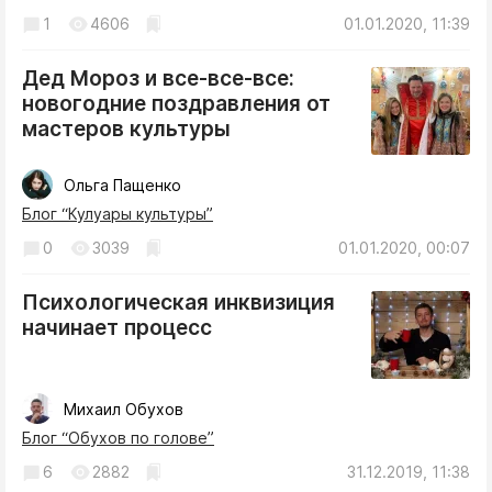
1
4606
01.01.2020, 11:39
Дед Мороз и все-все-все:
новогодние поздравления от
мастеров культуры
Ольга Пащенко
Блог “Кулуары культуры”
0
3039
01.01.2020, 00:07
Психологическая инквизиция
начинает процесс
Михаил Обухов
Блог “Обухов по голове”
6
2882
31.12.2019, 11:38