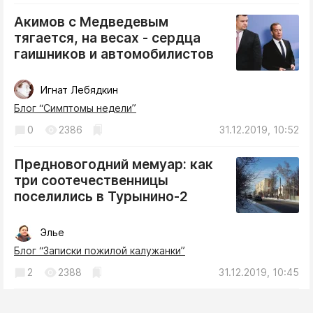
Акимов с Медведевым
тягается, на весах - сердца
гаишников и автомобилистов
Игнат Лебядкин
Блог “Симптомы недели”
0
2386
31.12.2019, 10:52
Предновогодний мемуар: как
три соотечественницы
поселились в Турынино-2
Элье
Блог “Записки пожилой калужанки”
2
2388
31.12.2019, 10:45