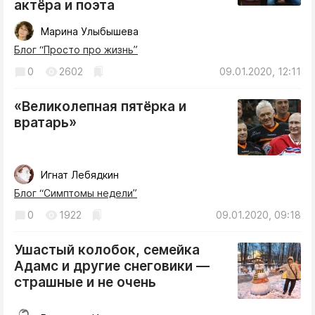
актёра и поэта
Марина Улыбышева
Блог “Просто про жизнь”
0
2602
09.01.2020, 12:11
«Великолепная пятёрка и
вратарь»
Игнат Лебядкин
Блог “Симптомы недели”
0
1922
09.01.2020, 09:18
Ушастый колобок, семейка
Адамс и другие снеговики —
страшные и не очень