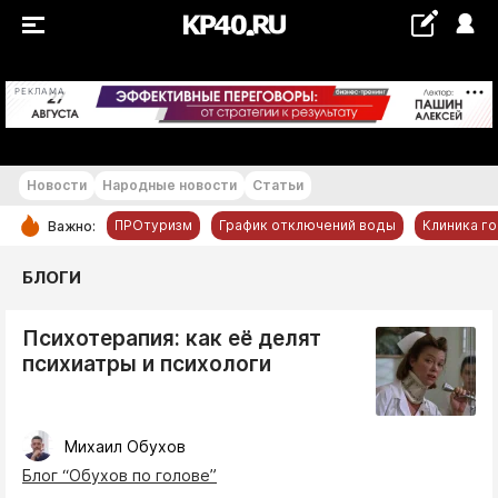
+22...+23 °С
РЕКЛАМА
Новости
Народные новости
Статьи
ПРОтуризм
График отключений воды
Клиника г
Важно:
РУБРИКИ
БЛОГИ
Обнинск
Психотерапия: как её делят
Новости компаний
психиатры и психологи
Статьи
Народные новости
Авто и транспорт
Михаил Обухов
Блог “Обухов по голове”
Благоустройство