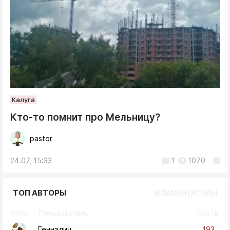
Калуга
Кто-то помнит про Мельницу?
pastor
24.07, 15:33
1
1070
ТОП АВТОРЫ
КОММЕНТАТОРЫ
Фото
Пользователь
Посты
193
Геннадич