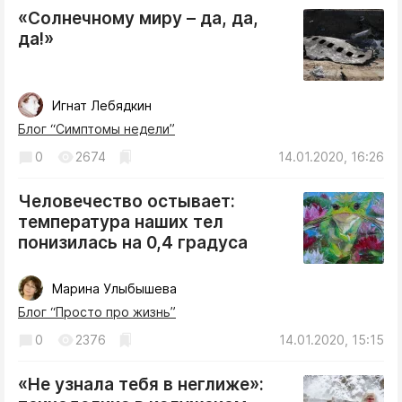
Интересное чтиво
«Солнечному миру – да, да,
Клиника года
да!»
Бренд года
Работодатель года
Игнат Лебядкин
Блог “Симптомы недели”
0
2674
14.01.2020, 16:26
Человечество остывает:
температура наших тел
понизилась на 0,4 градуса
Марина Улыбышева
Блог “Просто про жизнь”
0
2376
14.01.2020, 15:15
«Не узнала тебя в неглиже»: