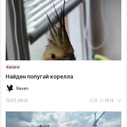
Калуга
Найден попугай корелла
Raven
13.07, 09:21
0
1613