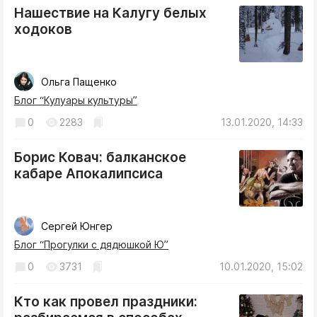
Нашествие на Калугу белых
ходоков
Ольга Пащенко
Блог “Кулуары культуры”
0
2283
13.01.2020, 14:33
Борис Ковач: балканское
кабаре Апокалипсиса
Сергей Юнгер
Блог “Прогулки с дядюшкой Ю”
0
3731
10.01.2020, 15:02
Кто как провел праздники: