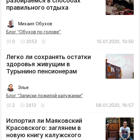
разбираемся в способах
правильного отдыха
Михаил Обухов
Блог “Обухов по голове”
0
2053
10.01.2020, 10:50
Легко ли сохранять остатки
здоровья живущим в
Турынино пенсионерам
Элье
Блог “Записки пожилой калужанки”
2
2413
09.01.2020, 16:57
Испортил ли Маяковский
Красовского: заглянем в
новую книгу калужского