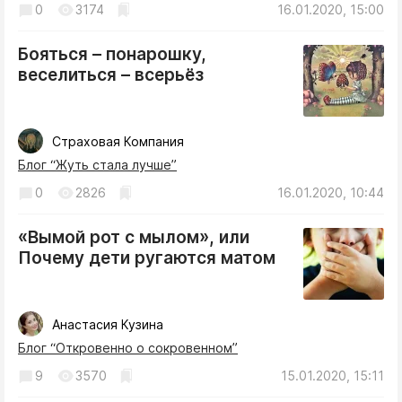
0
3174
16.01.2020, 15:00
Криминал
Культура
Бояться – понарошку,
Недвижимость и ЖКХ
веселиться – всерьёз
Образование
Общество
Страховая Компания
Погода
Блог “Жуть стала лучше”
Праздники
0
2826
16.01.2020, 10:44
Происшествия
Спорт
«Вымой рот с мылом», или
Экономика и бизнес
Почему дети ругаются матом
ПРОЕКТЫ
Анастасия Кузина
Блоги
Блог “Откровенно о сокровенном”
Издания
9
3570
15.01.2020, 15:11
Медиаперсона