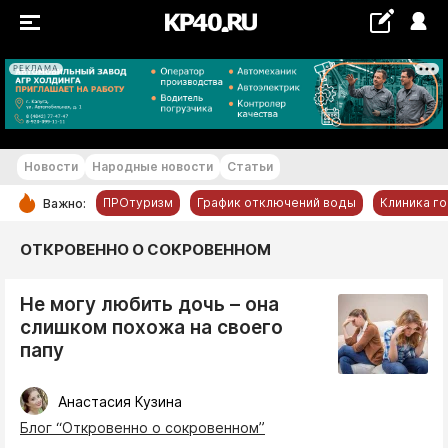
РЕКЛАМА
+18...+19 °С
Новости
Народные новости
Статьи
ПРОтуризм
График отключений воды
Клиника г
Важно:
РУБРИКИ
ОТКРОВЕННО О СОКРОВЕННОМ
Обнинск
Не могу любить дочь – она
Новости компаний
слишком похожа на своего
Статьи
папу
Народные новости
Авто и транспорт
Анастасия Кузина
Блог “Откровенно о сокровенном”
Благоустройство