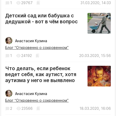
1
29767
31.03.2020, 14:33
Криминал
Культура
Детский сад или бабушка с
Недвижимость и ЖКХ
дедушкой - вот в чём вопрос
Образование
Общество
Анастасия Кузина
Погода
Блог “Откровенно о сокровенном”
Праздники
1
24192
20.03.2020, 15:56
Происшествия
Спорт
Что делать, если ребенок
Экономика и бизнес
ведет себя, как аутист, хотя
аутизма у него не выявлено
ПРОЕКТЫ
Анастасия Кузина
Блоги
Блог “Откровенно о сокровенном”
Издания
2
23566
18.03.2020, 16:06
Медиаперсона