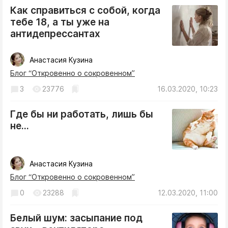
Интересное чтиво
Как справиться с собой, когда
Клиника года
тебе 18, а ты уже на
антидепрессантах
Бренд года
Работодатель года
Анастасия Кузина
Блог “Откровенно о сокровенном”
3
23776
16.03.2020, 10:23
Где бы ни работать, лишь бы
не...
Анастасия Кузина
Блог “Откровенно о сокровенном”
0
23288
12.03.2020, 11:00
Белый шум: засыпание под