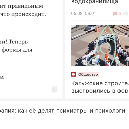
водохранилища
дит правильным
 что происходит.
05.08, 09:01
6
и! Теперь –
й формы для
Общество
м!
Калужские строите
выстроились в фо
ракеты
апия: как её делят психиатры и психологи
05.08, 17:05
6