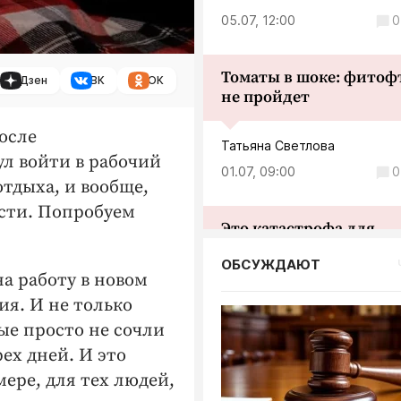
05.07, 12:00
0
Томаты в шоке: фитоф
Дзен
ВК
ОК
не пройдет
после
Татьяна Светлова
л войти в рабочий
01.07, 09:00
0
отдыха, и вообще,
ости. Попробуем
Это катастрофа для
иммунитета: как выра
ОБСУЖДАЮТ
ребенка, который не б
а работу в новом
сквозняков
ия. И не только
ые просто не сочли
Татьяна Светлова
ех дней. И это
28.06, 12:00
0
ере, для тех людей,