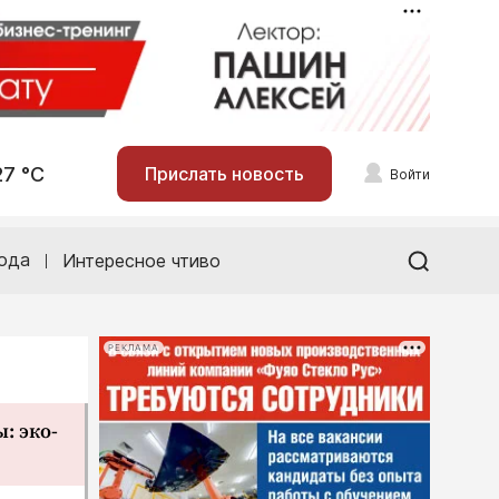
27 °С
Прислать новость
Войти
ода
Интересное чтиво
РЕКЛАМА
: эко-