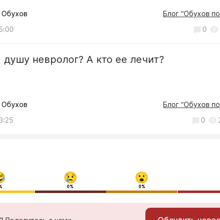
 Обухов
Блог “Обухов по
5:00
0
 душу невролог? А кто ее лечит?
Общество
Владислав Шапша
обозначил приорит
 Обухов
Блог “Обухов по
по развитию набер
3:25
0
Яченского
водохранилища
06.08, 10:57
4
%
0%
0%