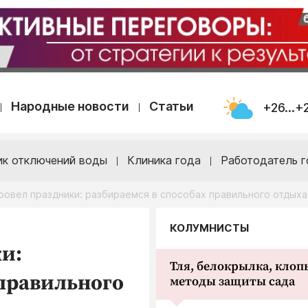
Народные новости
Статьи
+26...+
ик отключений воды
Клиника года
Работодатель г
провел праздники: разбираемся в способах правильного отдыха
КОЛУМНИСТЫ
ки:
Тля, белокрылка, клопы
 правильного
методы защиты сада