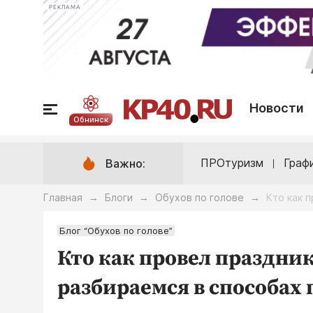
РЕКЛАМА
Новости
Обнинск
ПРОтуризм
Граф
Важно:
Главная
Блоги
Обухов по голове
Кто как 
→
→
→
Блог “Обухов по голове”
Кто как провел праздни
разбираемся в способах