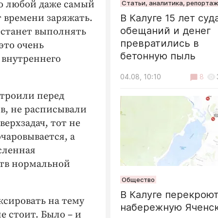
Но любой даже самый
Статьи, аналитика, репорта
 времени заряжать.
В Калуге 15 лет суда
обещаний и денег
естанет выполнять
превратились в
это очень
бетонную пыль
 внутреннего
04.08, 10:10
8
строили перед
в, не расписывали
верхзадач, тот не
чаровывается, а
сленная
ств нормальной
Общество
В Калуге перекрою
ксировать на тему
набережную Яченск
е стоит. Было – и