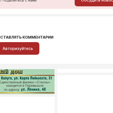
Обсудить ново
ь? Поделитесь с нами
Общество
6 августа в Калужс
области родились
ОСТАВЛЯТЬ КОММЕНТАРИИ
адмирал и народн
Авторизуйтесь
артист
06.08, 05:00
4