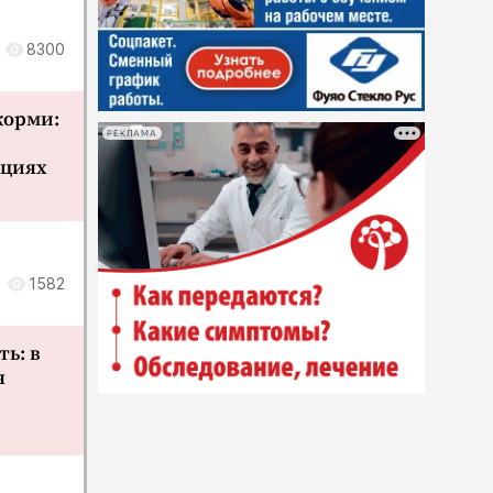
8300
 корми:
РЕКЛАМА
кциях
1582
ть: в
я