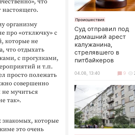
ачественно», что
 настоящего.
Происшествия
му организму
Суд отправил под
 не про «отключку» с
домашний арест
, которые не
калужанина,
а, что отдыхать
стрелявшего в
ками, с прогулками,
питбайкеров
ероприятий и т.п.
04.08, 13:40
9
ел просто полежать
можно совершенно
м не мучиться
не так».
к знакомых, которые
жиме это очень