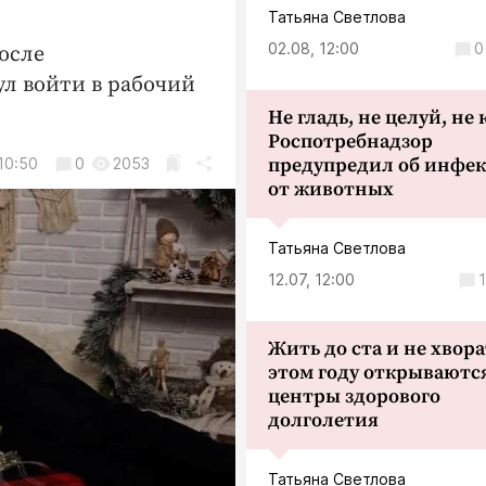
Татьяна Светлова
02.08, 12:00
0
после
л войти в рабочий
Не гладь, не целуй, не
Роспотребнадзор
предупредил об инфе
10:50
0
2053
от животных
Татьяна Светлова
12.07, 12:00
1
Жить до ста и не хвора
этом году открываютс
центры здорового
долголетия
Татьяна Светлова