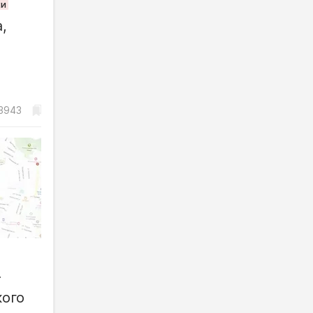
жи
,
3943
т
ого