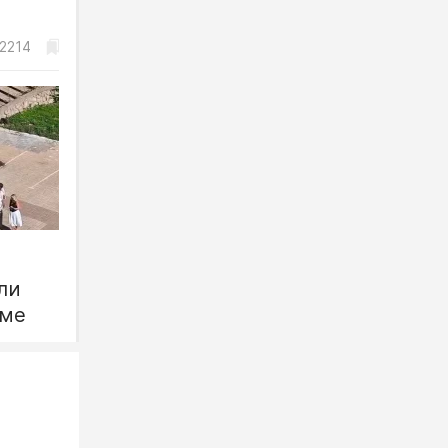
2214
ли
рме
1836