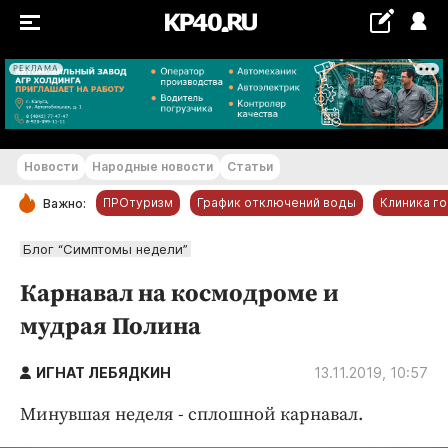
РЕКЛАМА
+18...+19 °С
Новости
Народные новости
Статьи
ПРОтуризм
График отключений воды
Клиника г
Важно:
РУБРИКИ
Блог “Симптомы недели”
Обнинск
Карнавал на космодроме и
Новости компаний
мудрая Полина
Статьи
Народные новости
ИГНАТ ЛЕБЯДКИН
13.11.2019, 10:57
Авто и транспорт
Минувшая неделя - сплошной карнавал.
Благоустройство