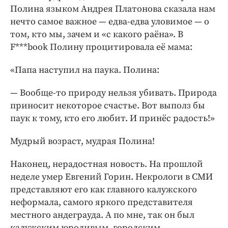
Полина языком Андрея Платонова сказала нам
нечто самое важное — ​едва-едва уловимое — ​о
том, кто мы, зачем и «с какого раёна». В
F***book Полину процитировала её мама:
«Папа наступил на паука. Полина:
— Вообще-то природу нельзя убивать. Природа
приносит некоторое счастье. Вот выполз бы
паук к тому, кто его любит. И принёс радость!»
Мудрый возраст, мудрая Полина!
Наконец, нерадостная новость. На прошлой
неделе умер Евгений Горин. Некрологи в СМИ
представляют его как главного калужского
неформала, самого яркого представителя
местного андеграуда. А по мне, так он был
калужским юродивым, городским