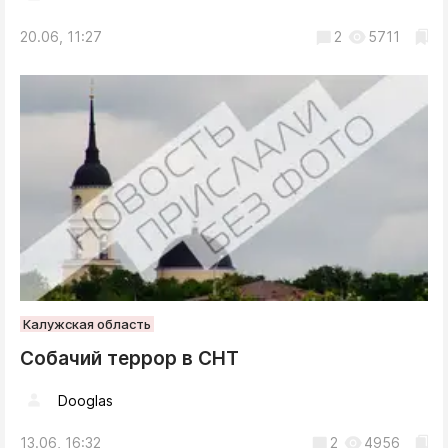
20.06, 11:27
2
5711
Калужская область
Собачий террор в СНТ
Dooglas
13.06, 16:32
2
4956