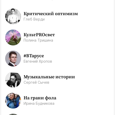
Критический оптимизм
Глеб Верди
КультPROсвет
Полина Тришина
#ВТарусе
Евгений Хропов
Музыкальные истории
Сергей Сычев
На грани фола
Ирина Будникова