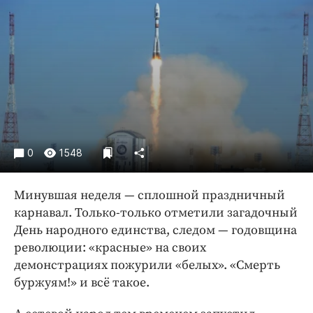
Криминал
Культура
Недвижимость и ЖКХ
Образование
Общество
Погода
Праздники
0
1548
Происшествия
Спорт
Минувшая неделя — ​сплошной праздничный
Экономика и бизнес
карнавал. Только-только отметили загадочный
ПРОЕКТЫ
День народного единства, следом — ​годовщина
революции: «красные» на своих
Блоги
демонстрациях пожурили «белых». «Смерть
Издания
буржуям!» и всё такое.
Медиаперсона