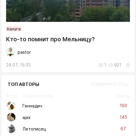
Калуга
Кто-то помнит про Мельницу?
pastor
24.07, 15:33
1
921
ТОП АВТОРЫ
КОММЕНТАТОРЫ
Фото
Пользователь
Посты
193
Геннадич
145
ajax
67
Летописец