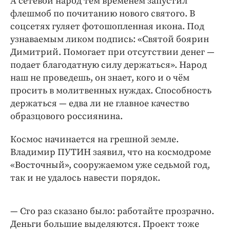
А сетевой народ тем временем запустил
Интересное чтиво
флешмоб по почитанию нового святого. В
Клиника года
соцсетях гуляет фотошопленная икона. Под
Бренд года
узнаваемым ликом подпись: «Святой боярин
Работодатель года
Димитрий. Помогает при отсутствии денег — ​
подает благодатную силу держаться». Народ
наш не проведешь, он знает, кого и о чём
просить в молитвенных нуждах. Способность
держаться — ​едва ли не главное качество
образцового россиянина.
Космос начинается на грешной земле.
Владимир ­ПУТИН заявил, что на космодроме
«Восточный», сооружаемом уже седьмой год,
так и не удалось навести порядок.
— Сто раз сказано было: работайте прозрачно.
Деньги большие выделяются. Проект тоже