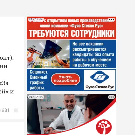
РЕКЛАМА
онт).
нии
«За
ей» и
РЕКЛАМА
981