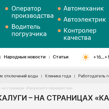
Народные новости
Статьи
+16...+
ик отключений воды
Клиника года
Работодатель г
– на страницах «Калужского перекрёстка»
КАЛУГИ – НА СТРАНИЦАХ «