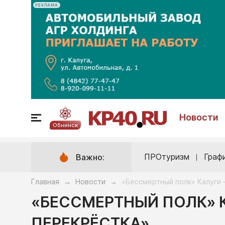
РЕКЛАМА
Новости
Обнинск
ПРОтуризм
Граф
Важно:
Главная
Новости
«Бессмертный полк» Калуги 
→
→
«БЕССМЕРТНЫЙ ПОЛК» 
ПЕРЕКРЁСТКА»