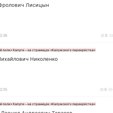
Фролович Лисицын
12:36
0
 полк» Калуги – на страницах «Калужского перекрёстка»
Михайлович Николенко
12:35
0
 полк» Калуги – на страницах «Калужского перекрёстка»
 Леонид Андреевич Тарасов