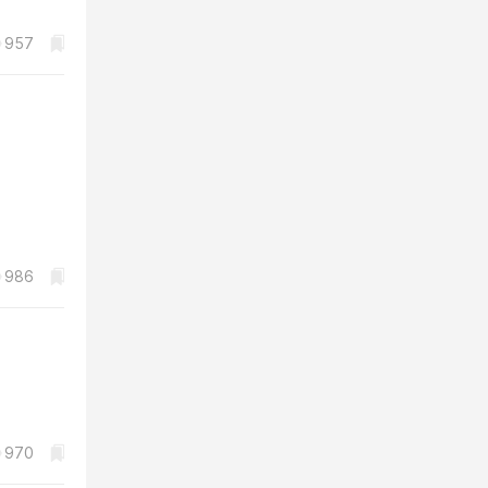
957
986
970