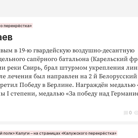
го перекрёстка»
аев
овым в 19-ю гвардейскую воздушно-десантную
отдельного сапёрного батальона (Карельский фр
ии реки Свирь, брал штурмом укрепления ли
е лечения был направлен на 2 й Белорусский
ретил Победу в Берлине. Награждён медалью 
ы I степени, медалью «За победу над Германи
0
 полк» Калуги – на страницах «Калужского перекрёстка»