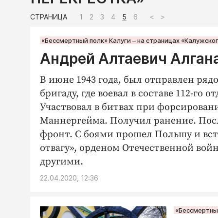
СТРАНИЦА
1
2
3
4
5
6
<
>
«Бессмертный полк» Калуги – на страницах «Калужско
Андрей Алтаевич Алган
В июне 1943 года, был отправлен ряд
бригаду, где воевал в составе 112-го 
Участвовал в битвах при форсирован
Маннергейма. Получил ранение. Посл
фронт. С боями прошел Польшу и вст
отвагу», орденом Отечественной войн
другими.
22.04.2020, 12:36
«Бессмертный