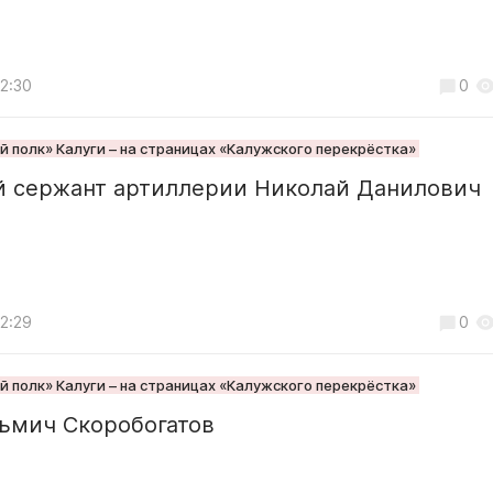
12:30
0
 полк» Калуги – на страницах «Калужского перекрёстка»
 сержант артиллерии Николай Данилович
12:29
0
 полк» Калуги – на страницах «Калужского перекрёстка»
зьмич Скоробогатов