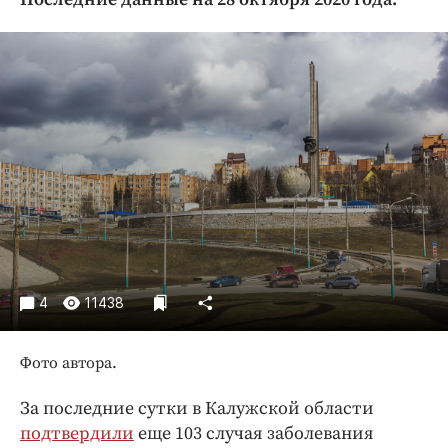
Криминал
Культура
Недвижимость и ЖКХ
Образование
Общество
Погода
Праздники
Происшествия
Спорт
Экономика и бизнес
4
11438
ПРОЕКТЫ
Фото автора.
Блоги
Издания
За последние сутки в Калужской области
Медиаперсона
подтвердили
еще 103 случая заболевания