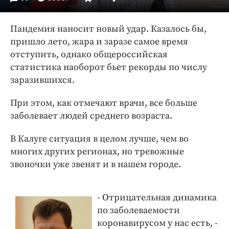
Интересное чтиво
Клиника года
Пандемия наносит новый удар. Казалось бы,
Бренд года
пришло лето, жара и заразе самое время
Работодатель года
отступить, однако общероссийская
статистика наоборот бьет рекорды по числу
заразившихся.
При этом, как отмечают врачи, все больше
заболевает людей среднего возраста.
В Калуге ситуация в целом лучше, чем во
многих других регионах, но тревожные
звоночки уже звенят и в нашем городе.
- Отрицательная динамика
по заболеваемости
коронавирусом у нас есть, -