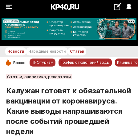
РЕКЛАМА
+20...+21 °С
Новости
Народные новости
Статьи
ПРОтуризм
График отключений воды
Клиника г
Важно:
РУБРИКИ
Статьи, аналитика, репортажи
Обнинск
Калужан готовят к обязательной
Новости компаний
вакцинации от коронавируса.
Статьи
Какие выводы напрашиваются
Народные новости
после событий прошедшей
Авто и транспорт
недели
Благоустройство