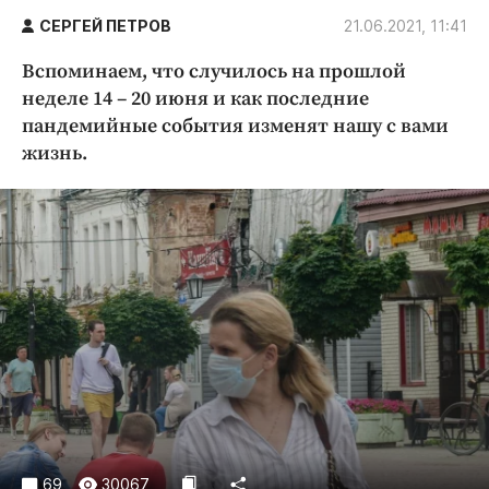
Криминал
СЕРГЕЙ ПЕТРОВ
21.06.2021, 11:41
Культура
Вспоминаем, что случилось на прошлой
Недвижимость и ЖКХ
неделе 14 – 20 июня и как последние
Образование
пандемийные события изменят нашу с вами
Общество
жизнь.
Погода
Праздники
Происшествия
Спорт
Экономика и бизнес
ПРОЕКТЫ
Блоги
Издания
Медиаперсона
69
30067