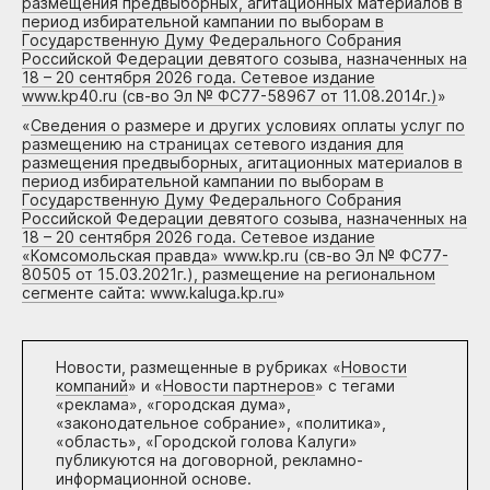
размещения предвыборных, агитационных материалов в
период избирательной кампании по выборам в
Государственную Думу Федерального Собрания
Российской Федерации девятого созыва, назначенных на
18 – 20 сентября 2026 года. Сетевое издание
www.kp40.ru (св-во Эл № ФС77-58967 от 11.08.2014г.)
»
«
Сведения о размере и других условиях оплаты услуг по
размещению на страницах сетевого издания для
размещения предвыборных, агитационных материалов в
период избирательной кампании по выборам в
Государственную Думу Федерального Собрания
Российской Федерации девятого созыва, назначенных на
18 – 20 сентября 2026 года. Сетевое издание
«Комсомольская правда» www.kp.ru (св-во Эл № ФС77-
80505 от 15.03.2021г.), размещение на региональном
сегменте сайта: www.kaluga.kp.ru
»
Новости, размещенные в рубриках «
Новости
компаний
» и «
Новости партнеров
» с тегами
«реклама», «городская дума»,
«законодательное собрание», «политика»,
«область», «Городской голова Калуги»
публикуются на договорной, рекламно-
информационной основе.