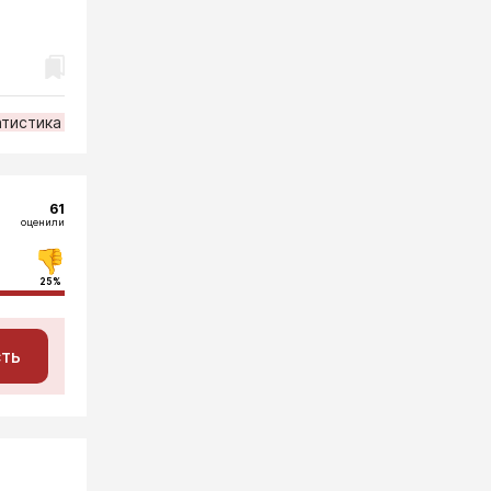
атистика
61
оценили
25%
сть