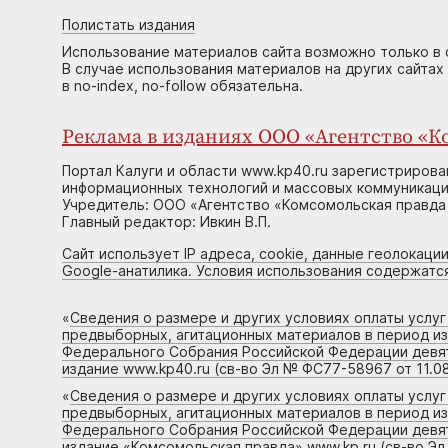
Полистать издания
Использование материалов сайта возможно только в 
В случае использования материалов на других сайтах
в no-index, no-follow обязательна.
Реклама в изданиях ООО «Агентство «Ко
Портал Калуги и области www.kp40.ru зарегистрирова
информационных технологий и массовых коммуникаций
Учредитель: ООО «Агентство «Комсомольская правда 
Главный редактор: Ивкин В.П.
Сайт использует IP адреса, cookie, данные геолокации
Google-анатилика. Условия использования содержатс
«
Сведения о размере и других условиях оплаты услу
предвыборных, агитационных материалов в период и
Федерального Собрания Российской Федерации девято
издание www.kp40.ru (св-во Эл № ФС77-58967 от 11.08
«
Сведения о размере и других условиях оплаты услу
предвыборных, агитационных материалов в период и
Федерального Собрания Российской Федерации девято
издание «Комсомольская правда» www.kp.ru (св-во Эл