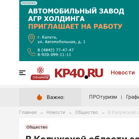
РЕКЛАМА
Новости
Обнинск
ПРОтуризм
Граф
Важно:
Главная
Новости
Общество
В Калужской о
→
→
→
Общество