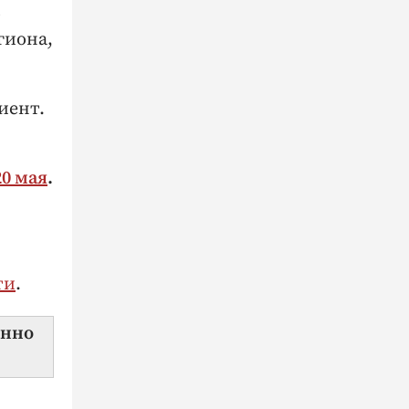
о
гиона,
иент.
0 мая
.
ти
.
янно