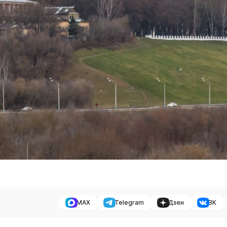
MAX
Telegram
Дзен
ВК