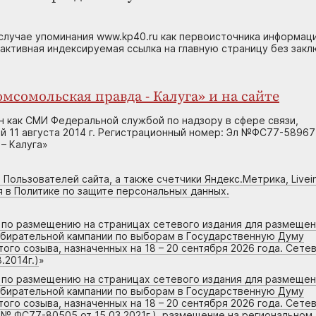
случае упоминания www.kp40.ru как первоисточника информаци
 активная индексируемая ссылка на главную страницу без зак
мсомольская правда - Калуга» и на сайте
н как СМИ Федеральной службой по надзору в сфере связи,
 11 августа 2014 г. Регистрационный номер: Эл №ФС77-58967
– Калуга»
 Пользователей сайта, а также счетчики Яндекс.Метрика, Livein
я в Политике по защите персональных данных.
г по размещению на страницах сетевого издания для размеще
збирательной кампании по выборам в Государственную Думу
го созыва, назначенных на 18 – 20 сентября 2026 года. Сете
.2014г.)
»
г по размещению на страницах сетевого издания для размеще
збирательной кампании по выборам в Государственную Думу
го созыва, назначенных на 18 – 20 сентября 2026 года. Сете
 № ФС77-80505 от 15.03.2021г.), размещение на региональном