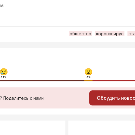
м!
общество
коронавирус
ст
67%
0%
Обсудить ново
ь? Поделитесь с нами