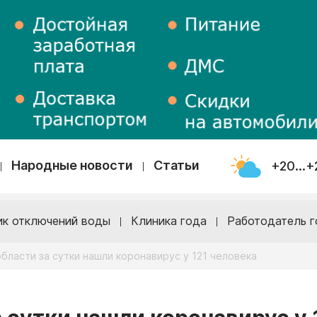
Народные новости
Статьи
+20...+
ик отключений воды
Клиника года
Работодатель г
бласти за сутки нашли коронавирус у 121 человека