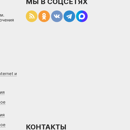
МЫ В СОЦСЕТЯХ
и.
лючения
ternet и
ния
вое
ния
вое
КОНТАКТЫ