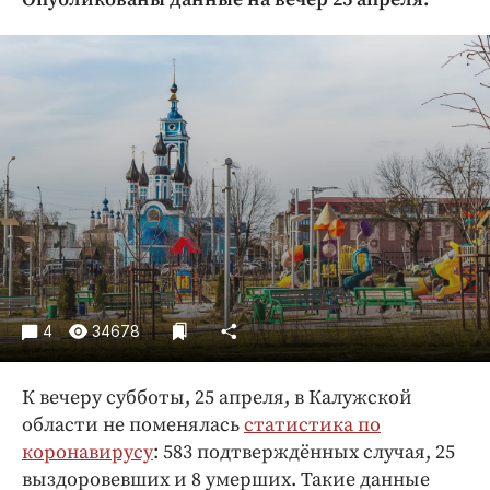
Криминал
Культура
Недвижимость и ЖКХ
Образование
Общество
Погода
Праздники
Происшествия
Спорт
Экономика и бизнес
4
34678
ПРОЕКТЫ
К вечеру субботы, 25 апреля, в Калужской
Блоги
области не поменялась
статистика по
Издания
коронавирусу
: 583 подтверждённых случая, 25
Медиаперсона
выздоровевших и 8 умерших. Такие данные