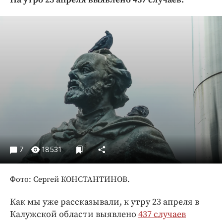
Криминал
Культура
Недвижимость и ЖКХ
Образование
Общество
Погода
Праздники
Происшествия
Спорт
Экономика и бизнес
7
18531
ПРОЕКТЫ
Фото: Сергей КОНСТАНТИНОВ.
Блоги
Издания
Как мы уже рассказывали, к утру 23 апреля в
Медиаперсона
Калужской области выявлено
437 случаев