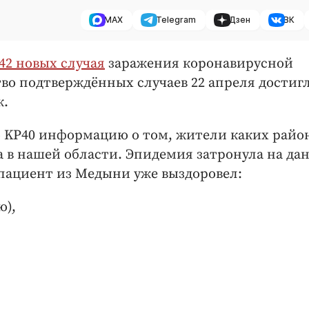
MAX
Telegram
Дзен
ВК
42 новых случая
заражения коронавирусной
во подтверждённых случаев 22 апреля достигл
к.
о KP40 информацию о том, жители каких райо
 в нашей области. Эпидемия затронула на да
пациент из Медыни уже выздоровел:
ю),