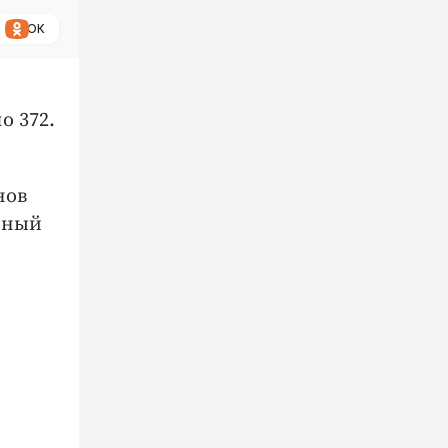
ОК
о 372.
нов
нный