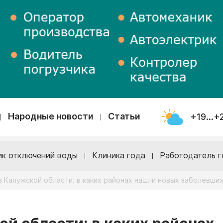
Народные новости
Статьи
+19...+
ик отключений воды
Клиника года
Работодатель г
 Калужской области: в каких районах нашли новых заболевших