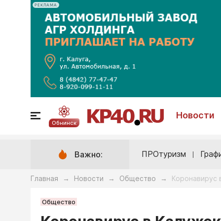
РЕКЛАМА
Новости
Обнинск
ПРОтуризм
Граф
Важно:
Главная
Новости
Общество
Коронавирус в
→
→
→
Общество