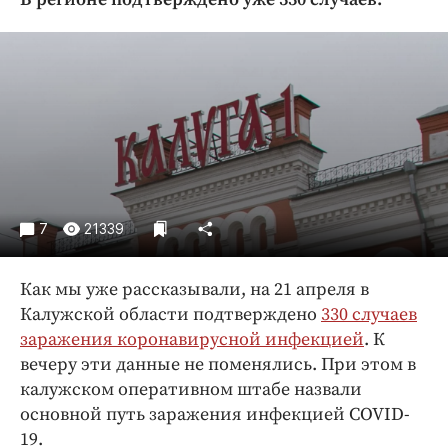
Криминал
Культура
Недвижимость и ЖКХ
Образование
Общество
Погода
Праздники
Происшествия
7
21339
Спорт
Экономика и бизнес
Как мы уже рассказывали, на 21 апреля в
Калужской области подтверждено
330 случаев
ПРОЕКТЫ
заражения коронавирусной инфекцией
. К
Блоги
вечеру эти данные не поменялись. При этом в
калужском оперативном штабе назвали
Издания
основной путь заражения инфекцией COVID-
Медиаперсона
19.