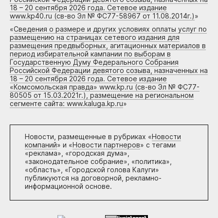
18 – 20 сентября 2026 года. Сетевое издание
www.kp40.ru (св-во Эл № ФС77-58967 от 11.08.2014г.)
»
«
Сведения о размере и других условиях оплаты услуг по
размещению на страницах сетевого издания для
размещения предвыборных, агитационных материалов в
период избирательной кампании по выборам в
Государственную Думу Федерального Собрания
Российской Федерации девятого созыва, назначенных на
18 – 20 сентября 2026 года. Сетевое издание
«Комсомольская правда» www.kp.ru (св-во Эл № ФС77-
80505 от 15.03.2021г.), размещение на региональном
сегменте сайта: www.kaluga.kp.ru
»
Новости, размещенные в рубриках «
Новости
компаний
» и «
Новости партнеров
» с тегами
«реклама», «городская дума»,
«законодательное собрание», «политика»,
«область», «Городской голова Калуги»
публикуются на договорной, рекламно-
информационной основе.