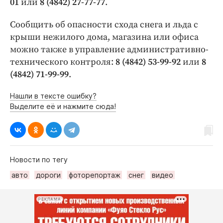
01
или
8 (4842) 27-77-77
.
Сообщить об опасности схода снега и льда с
крыши нежилого дома, магазина или офиса
можно также в управление административно-
технического контроля:
8 (4842) 53-99-92
или
8
(4842) 71-99-99
.
Нашли в тексте ошибку?
Выделите её и нажмите сюда!
Новости по тегу
авто
дороги
фоторепортаж
снег
видео
РЕКЛАМА