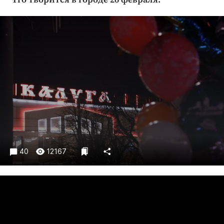
Криминал
Культура
Недвижимость и ЖКХ
Образование
Общество
Погода
Праздники
Происшествия
Спорт
Экономика и бизнес
40
12167
ПРОЕКТЫ
Блоги
Издания
Медиаперсона