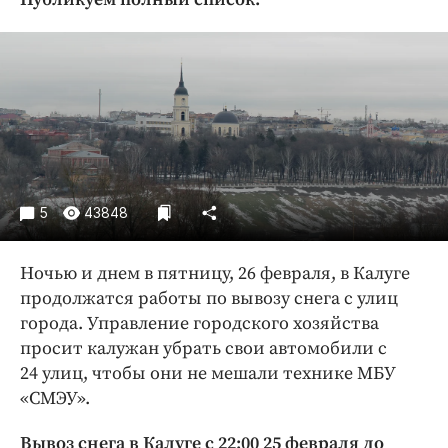
Криминал
Культура
Недвижимость и ЖКХ
Образование
Общество
Погода
Праздники
5
43848
Происшествия
Спорт
Ночью и днем в пятницу, 26 февраля, в Калуге
Экономика и бизнес
продолжатся работы по вывозу снега с улиц
города. Управление городского хозяйства
ПРОЕКТЫ
просит калужан убрать свои автомобили с
Блоги
24 улиц, чтобы они не мешали технике МБУ
Издания
«СМЭУ».
Медиаперсона
Вывоз снега в Калуге с 22:00 25 февраля до