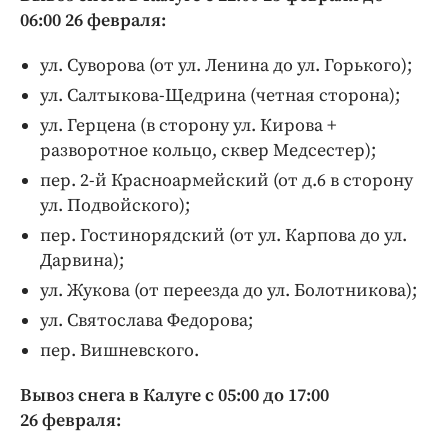
Интересное чтиво
06:00 26 февраля:
Клиника года
ул. Суворова (от ул. Ленина до ул. Горького);
Бренд года
ул. Салтыкова-Щедрина (четная сторона);
Работодатель года
ул. Герцена (в сторону ул. Кирова +
разворотное кольцо, сквер Медсестер);
пер. 2-й Красноармейский (от д.6 в сторону
ул. Подвойского);
пер. Гостинорядский (от ул. Карпова до ул.
Дарвина);
ул. Жукова (от переезда до ул. Болотникова);
ул. Святослава Федорова;
пер. Вишневского.
Вывоз снега в Калуге с 05:00 до 17:00
26 февраля: