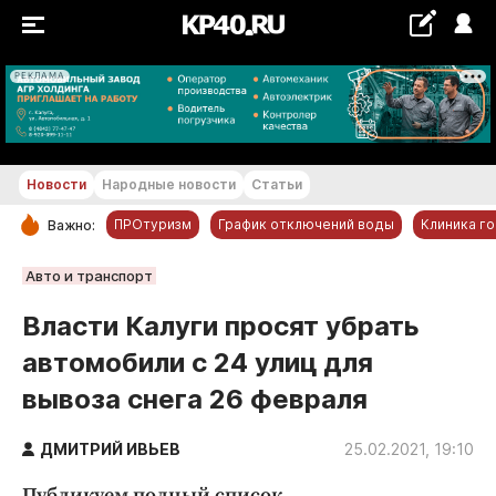
РЕКЛАМА
+18...+19 °С
Новости
Народные новости
Статьи
ПРОтуризм
График отключений воды
Клиника г
Важно:
РУБРИКИ
Авто и транспорт
Обнинск
Власти Калуги просят убрать
Новости компаний
автомобили с 24 улиц для
Статьи
вывоза снега 26 февраля
Народные новости
Авто и транспорт
ДМИТРИЙ ИВЬЕВ
25.02.2021, 19:10
Благоустройство
Публикуем полный список.