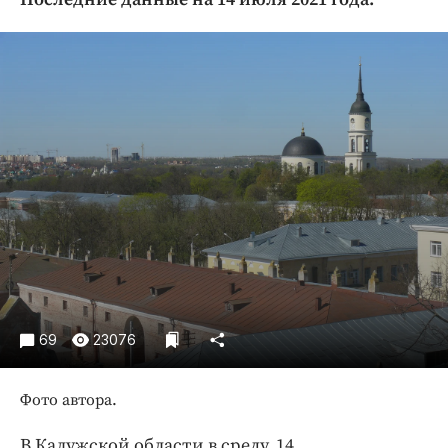
Криминал
Культура
Недвижимость и ЖКХ
Образование
Общество
Погода
Праздники
Происшествия
Спорт
Экономика и бизнес
ПРОЕКТЫ
69
23076
Блоги
Издания
Фото автора.
Медиаперсона
В Калужской области в среду, 14