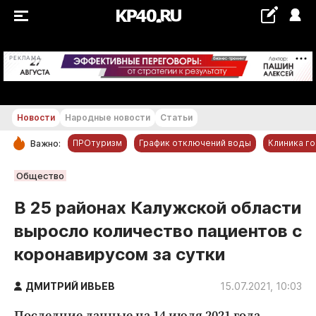
+18...+19 °С
РЕКЛАМА
Новости
Народные новости
Статьи
ПРОтуризм
График отключений воды
Клиника г
Важно:
РУБРИКИ
Общество
Обнинск
В 25 районах Калужской области
Новости компаний
выросло количество пациентов с
Статьи
коронавирусом за сутки
Народные новости
Авто и транспорт
ДМИТРИЙ ИВЬЕВ
15.07.2021, 10:03
Благоустройство
Последние данные на 14 июля 2021 года.