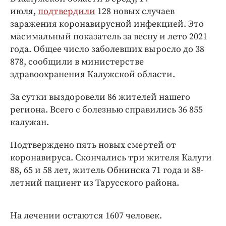
Интересное чтиво
июля,
подтвердили
128 новых случаев
Клиника года
заражения коронавирусной инфекцией. Это
Бренд года
масимальный показатель за весну и лето 2021
Работодатель года
года. Общее число заболевших выросло до 38
878, сообщили в министерстве
здравоохранения Калужской области.
За сутки выздоровели 86 жителей нашего
региона. Всего с болезнью справились 36 855
калужан.
Подтверждено пять новых смертей от
коронавируса. Скончались три жителя Калуги
88, 65 и 58 лет, житель Обнинска 71 года и 88-
летний пациент из Тарусского района.
На лечении остаются 1607 человек.