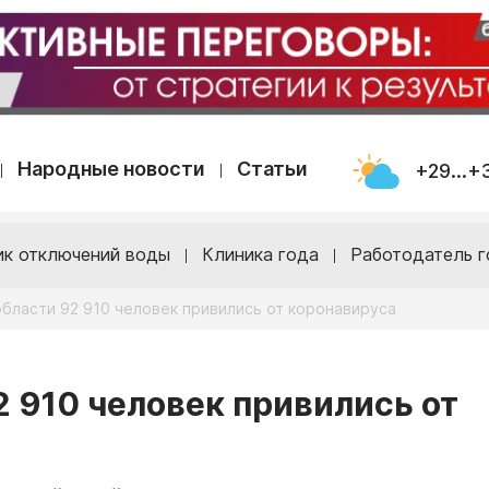
Народные новости
Статьи
+29...+
ик отключений воды
Клиника года
Работодатель г
области 92 910 человек привились от коронавируса
2 910 человек привились от