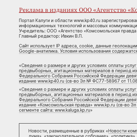
Реклама в изданиях ООО «Агентство «Ко
Портал Калуги и области www.kp40.ru зарегистрирова
информационных технологий и массовых коммуникаций
Учредитель: ООО «Агентство «Комсомольская правда 
Главный редактор: Ивкин В.П.
Сайт использует IP адреса, cookie, данные геолокации
Google-анатилика. Условия использования содержатс
«
Сведения о размере и других условиях оплаты услу
предвыборных, агитационных материалов в период и
Федерального Собрания Российской Федерации девято
издание www.kp40.ru (св-во Эл № ФС77-58967 от 11.08
«
Сведения о размере и других условиях оплаты услу
предвыборных, агитационных материалов в период и
Федерального Собрания Российской Федерации девято
издание «Комсомольская правда» www.kp.ru (св-во Эл
сегменте сайта: www.kaluga.kp.ru
»
Новости, размещенные в рубриках «
Новости ком
дума», «законодательное собрание», «политика»,