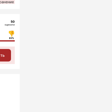
ранение
50
оценили
86%
сть