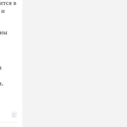
ится в
 и
ены
м
м.