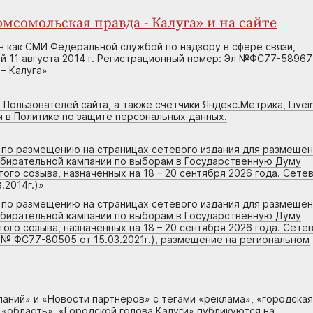
мсомольская правда - Калуга» и на сайте
н как СМИ Федеральной службой по надзору в сфере связи,
 11 августа 2014 г. Регистрационный номер: Эл №ФС77-58967
– Калуга»
 Пользователей сайта, а также счетчики Яндекс.Метрика, Livein
я в Политике по защите персональных данных.
г по размещению на страницах сетевого издания для размеще
збирательной кампании по выборам в Государственную Думу
го созыва, назначенных на 18 – 20 сентября 2026 года. Сете
.2014г.)
»
г по размещению на страницах сетевого издания для размеще
збирательной кампании по выборам в Государственную Думу
го созыва, назначенных на 18 – 20 сентября 2026 года. Сете
 № ФС77-80505 от 15.03.2021г.), размещение на региональном
паний
» и «
Новости партнеров
» с тегами «реклама», «городская
 «область», «Городской голова Калуги» публикуются на