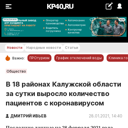
РЕКЛАМА
+22...+23 °С
Новости
Народные новости
Статьи
ПРОтуризм
График отключений воды
Клиника г
Важно:
РУБРИКИ
Общество
Обнинск
В 18 районах Калужской области
Новости компаний
за сутки выросло количество
Статьи
пациентов с коронавирусом
Народные новости
Авто и транспорт
ДМИТРИЙ ИВЬЕВ
28.01.2021, 14:40
Благоустройство
Последние данные на 28 февраля 2021 года.