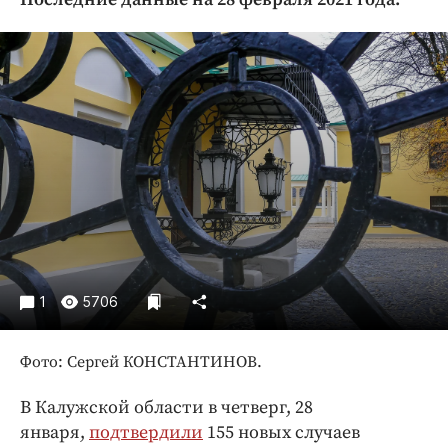
Криминал
Культура
Недвижимость и ЖКХ
Образование
Общество
Погода
Праздники
Происшествия
Спорт
Экономика и бизнес
1
5706
ПРОЕКТЫ
Фото: Сергей КОНСТАНТИНОВ.
Блоги
Издания
В Калужской области в четверг, 28
Медиаперсона
января,
подтвердили
155 новых случаев