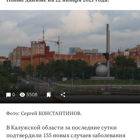
Криминал
Культура
Недвижимость и ЖКХ
Образование
Общество
Погода
Праздники
Происшествия
Спорт
Экономика и бизнес
0
5506
ПРОЕКТЫ
Фото: Сергей КОНСТАНТИНОВ.
Блоги
Издания
В Калужской области за последние сутки
Медиаперсона
подтвердили 155 новых случаев заболевания