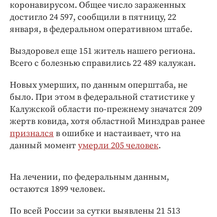
Интересное чтиво
коронавирусом. Общее число зараженных
достигло 24 597, сообщили в пятницу, 22
Клиника года
января, в федеральном оперативном штабе.
Бренд года
Работодатель года
Выздоровел еще 151 житель нашего региона.
Всего с болезнью справились 22 489 калужан.
Новых умерших, по данным оперштаба, не
было. При этом в федеральной статистике у
Калужской области по-прежнему значатся 209
жертв ковида, хотя областной Минздрав ранее
признался
в ошибке и настаивает, что на
данный момент
умерли 205 человек
.
На лечении, по федеральным данным,
остаются 1899 человек.
По всей России за сутки выявлены 21 513