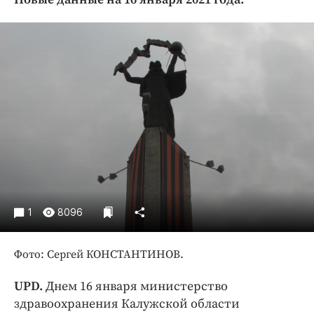
Криминал
Культура
Недвижимость и ЖКХ
Образование
Общество
Погода
Праздники
Происшествия
Спорт
Экономика и бизнес
1
8096
ПРОЕКТЫ
Фото: Сергей КОНСТАНТИНОВ.
Блоги
Издания
UPD.
Днем 16 января министерство
Медиаперсона
здравоохранения Калужской области