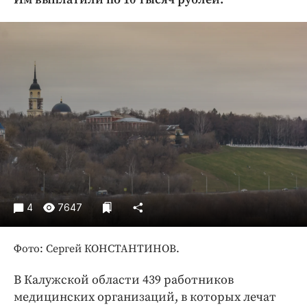
Криминал
Культура
Недвижимость и ЖКХ
Образование
Общество
Погода
Праздники
Происшествия
Спорт
Экономика и бизнес
4
7647
ПРОЕКТЫ
Фото: Сергей КОНСТАНТИНОВ.
Блоги
Издания
В Калужской области 439 работников
Медиаперсона
медицинских организаций, в которых лечат