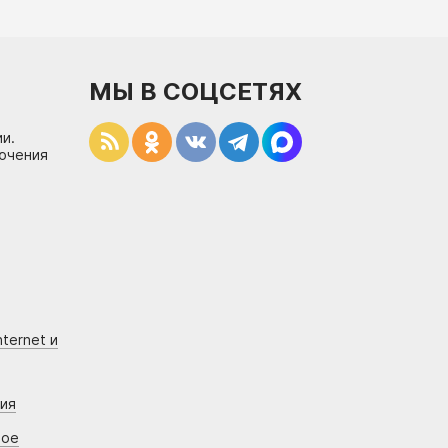
МЫ В СОЦСЕТЯХ
и.
лючения
ternet и
ния
вое