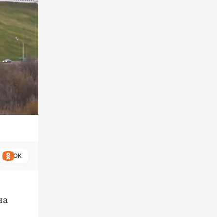
ОК
на