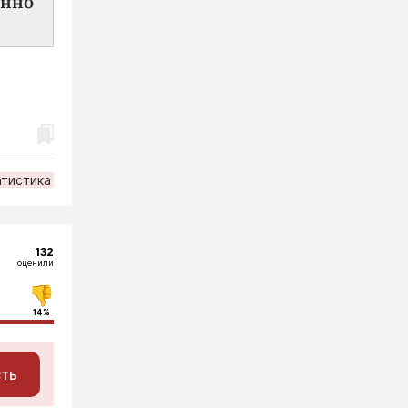
янно
атистика
132
оценили
14%
сть