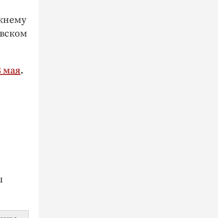
ежнему
овском
8 мая
.
ы