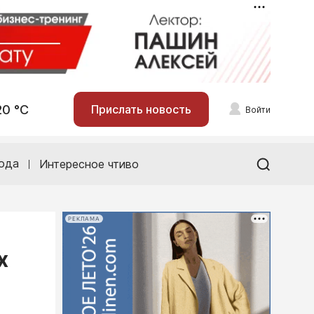
20 °С
Прислать новость
Войти
ода
Интересное чтиво
РЕКЛАМА
х