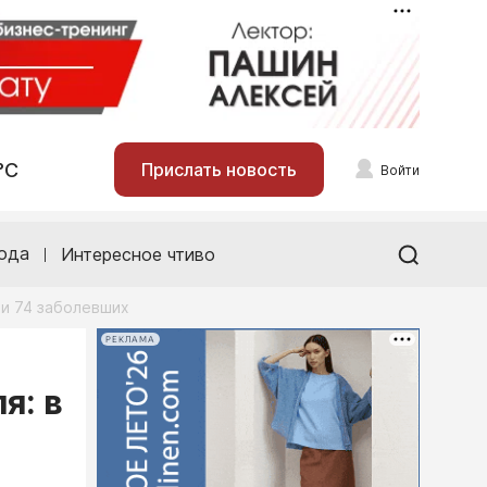
°С
Прислать новость
Войти
ода
Интересное чтиво
ли 74 заболевших
РЕКЛАМА
я: в