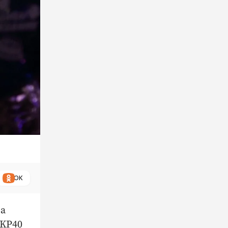
ОК
За
 KP40