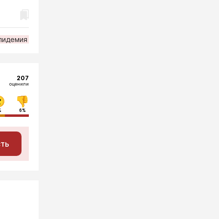
пидемия
207
оценили
%
6%
сть