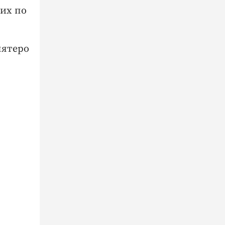
ших по
пятеро