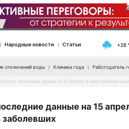
Народные новости
Статьи
+28 
ик отключений воды
Клиника года
Работодатель г
 Калуге, последние данные на 15 апреля: в каких районах наш
последние данные на 15 апрел
4 заболевших