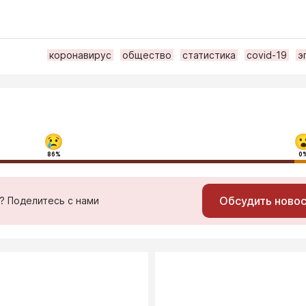
коронавирус
общество
статистика
covid-19
э
86%
0
Обсудить ново
ь? Поделитесь с нами