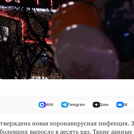
MAX
Telegram
Дзен
ВК
тверждена новая коронавирусная инфекция. 
болевших выросло в десять раз. Такие данные