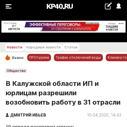
+28...+29 °С
РЕКЛАМА
Новости
Народные новости
Статьи
ПРОтуризм
График отключений воды
Клиника г
Важно:
РУБРИКИ
Общество
Обнинск
В Калужской области ИП и
Новости компаний
юрлицам разрешили
Статьи
возобновить работу в 31 отрасли
Народные новости
Авто и транспорт
ДМИТРИЙ ИВЬЕВ
10.04.2020, 14:43
Благоустройство
10 апреля расширен список