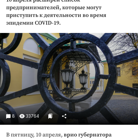
Криминал
предпринимателей, которые могут
Культура
приступить к деятельности во время
эпидемии COVID-19.
Недвижимость и ЖКХ
Образование
Общество
Погода
Праздники
Происшествия
Спорт
Экономика и бизнес
ПРОЕКТЫ
Блоги
8
33764
Издания
Медиаперсона
В пятницу, 10 апреля,
врио губернатора