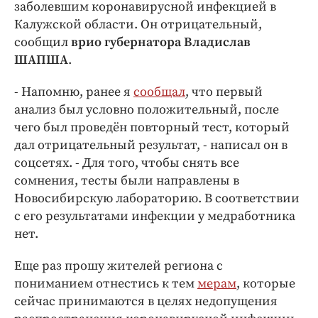
Интересное чтиво
заболевшим коронавирусной инфекцией в
Калужской области. Он отрицательный,
Клиника года
сообщил
врио губернатора Владислав
Бренд года
ШАПША
.
Работодатель года
- Напомню, ранее я
сообщал
, что первый
анализ был условно положительный, после
чего был проведён повторный тест, который
дал отрицательный результат, - написал он в
соцсетях. - Для того, чтобы снять все
сомнения, тесты были направлены в
Новосибирскую лабораторию. В соответствии
с его результатами инфекции у медработника
нет.
Еще раз прошу жителей региона с
пониманием отнестись к тем
мерам
, которые
сейчас принимаются в целях недопущения