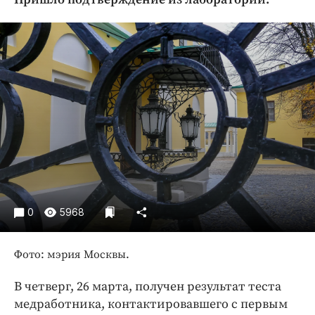
Криминал
Культура
Недвижимость и ЖКХ
Образование
Общество
Погода
Праздники
Происшествия
Спорт
Экономика и бизнес
0
5968
ПРОЕКТЫ
Фото: мэрия Москвы.
Блоги
Издания
В четверг, 26 марта, получен результат теста
Медиаперсона
медработника, контактировавшего с первым