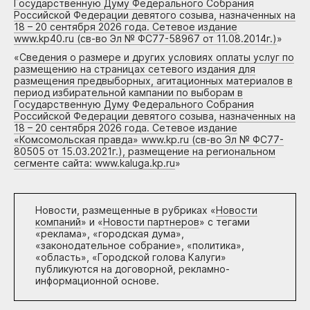
Государственную Думу Федерального Собрания
Российской Федерации девятого созыва, назначенных на
18 – 20 сентября 2026 года. Сетевое издание
www.kp40.ru (св-во Эл № ФС77-58967 от 11.08.2014г.)
»
«
Сведения о размере и других условиях оплаты услуг по
размещению на страницах сетевого издания для
размещения предвыборных, агитационных материалов в
период избирательной кампании по выборам в
Государственную Думу Федерального Собрания
Российской Федерации девятого созыва, назначенных на
18 – 20 сентября 2026 года. Сетевое издание
«Комсомольская правда» www.kp.ru (св-во Эл № ФС77-
80505 от 15.03.2021г.), размещение на региональном
сегменте сайта: www.kaluga.kp.ru
»
Новости, размещенные в рубриках «
Новости
компаний
» и «
Новости партнеров
» с тегами
«реклама», «городская дума»,
«законодательное собрание», «политика»,
«область», «Городской голова Калуги»
публикуются на договорной, рекламно-
информационной основе.